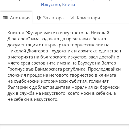
Изкуство
,
Книги
Анотация
За автора
Коментари
Книгата "Футуризмите в изкуството на Николай
Дюлгеров" има задачата да представи с богата
документация от първа ръка творческия лик на
Николай Дюлгеров - художник и архитект, единствен
в историята на българското изкуство, заел достойно
място сред световните имена на Баухаус на Валтер
Гропиус във Ваймарската република. Проследявайки
сложния процес на неговото творчество в климата
на съдбоносни исторически събития, големият
българин с доблест защитава моралния си борчески
дух в служба на изкуството, което носи в себе си, а
не себе си в изкуството.