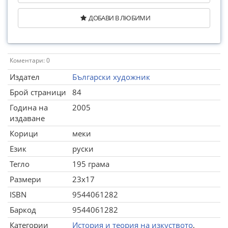
ДОБАВИ В ЛЮБИМИ
Коментари: 0
Издател
Български художник
Брой страници
84
Година на
2005
издаване
Корици
меки
Език
руски
Тегло
195 грама
Размери
23x17
ISBN
9544061282
Баркод
9544061282
Категории
История и теория на изкуството
,