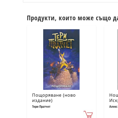
Продукти, които може също д
Пощоряване (ново
Нощ
издание)
Иск
Тери Пратчет
Алекс