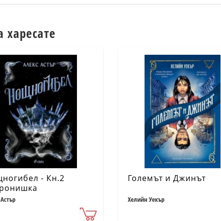
а харесате
ногибел - Кн.2
Големът и Джинът
ронишка
 Астър
Хелийн Уекър