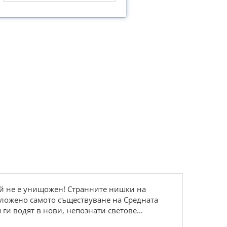
той не е унищожен! Странните нишки на
 сложено самото съществуване на Средната
ги водят в нови, непознати светове...