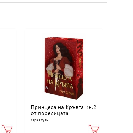
Принцеса на Кръвта Кн.2
от поредицата
Фрагментите на магията
Сара Хоули