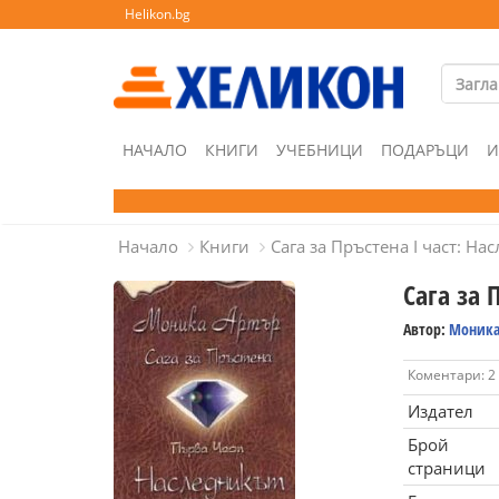
Helikon.bg
НАЧАЛО
КНИГИ
УЧЕБНИЦИ
ПОДАРЪЦИ
И
Начало
Книги
Сага за Пръстена I част: На
Сага за 
Автор:
Моника
Коментари: 2
Издател
Брой
страници