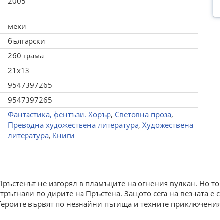
2005
меки
български
260 грама
21x13
9547397265
9547397265
Фантастика, фентъзи. Хорър
,
Световна проза
,
Преводна художествена литература
,
Художествена
литература
,
Книги
ин Пръстенът не изгорял в пламъците на огнения вулкан. Но 
 тръгнали по дирите на Пръстена. Защото сега на везната е
 Героите вървят по незнайни пътища и техните приключения 