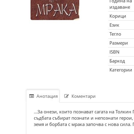
Година на
издаване
Корици
Език
Тегло
Размери
ISBN
Баркод
Категории
Анотация
Коментари
...За онези, които познават сагата на Толк
съдбата събират познати и непознати герои,
земя и борбата с мрака започва с нова сила.