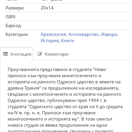
Размери
20x14
ISBN
Баркод
Категории
Археология. Антикварство. Извори
,
История
,
Книги
Анотация
Коментари
Проучванията представени в студията "Нови
приноси към проучване монетосеченето и
историята на ранното Одриско царство в земите на
древна Тракия" са продължение на изследванията,
свързани с монетосеченето и историята на ранното
Одриско царство, публикувани през 1994 г. в
студията "Одриското царство от края на V до средата
на IV в. пр. н. е. Приноси към проучване
монетосеченето и историята му". В този смисъл
новата студия се явява продължение на едни
дългогодишни проучвания, свързани с първото