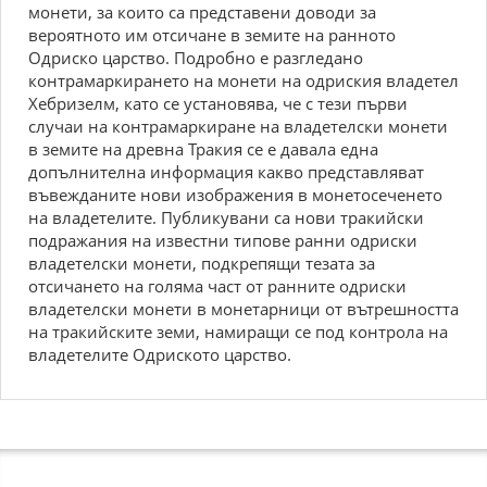
монети, за които са представени доводи за
вероятното им отсичане в земите на ранното
Одриско царство. Подробно е разгледано
контрамаркирането на монети на одриския владетел
Хебризелм, като се установява, че с тези първи
случаи на контрамаркиране на владетелски монети
в земите на древна Тракия се е давала една
допълнителна информация какво представляват
въвежданите нови изображения в монетосеченето
на владетелите. Публикувани са нови тракийски
подражания на известни типове ранни одриски
владетелски монети, подкрепящи тезата за
отсичането на голяма част от ранните одриски
владетелски монети в монетарници от вътрешността
на тракийските земи, намиращи се под контрола на
владетелите Одриското царство.