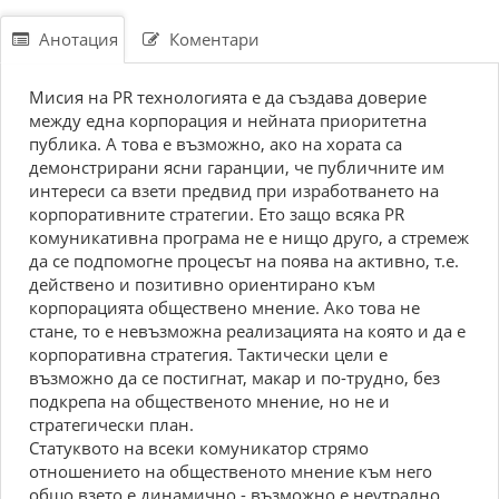
Анотация
Коментари
Мисия на PR технологията е да създава доверие
между една корпорация и нейната приоритетна
публика. А това е възможно, ако на хората са
демонстрирани ясни гаранции, че публичните им
интереси са взети предвид при изработването на
корпоративните стратегии. Ето защо всяка PR
комуникативна програма не е нищо друго, а стремеж
да се подпомогне процесът на поява на активно, т.е.
действено и позитивно ориентирано към
корпорацията обществено мнение. Ако това не
стане, то е невъзможна реализацията на която и да е
корпоративна стратегия. Тактически цели е
възможно да се постигнат, макар и по-трудно, без
подкрепа на общественото мнение, но не и
стратегически план.
Статуквото на всеки комуникатор стрямо
отношението на общественото мнение към него
общо взето е динамично - възможно е неутрално