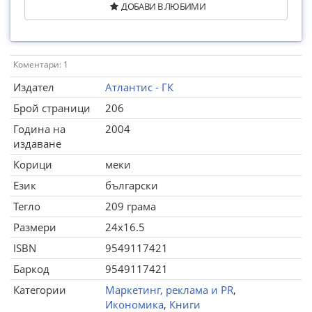
ДОБАВИ В ЛЮБИМИ
Коментари: 1
Издател
Атлантис - ГК
Брой страници
206
Година на
2004
издаване
Корици
меки
Език
български
Тегло
209 грама
Размери
24x16.5
ISBN
9549117421
Баркод
9549117421
Категории
Маркетинг, реклама и PR
,
Икономика
,
Книги