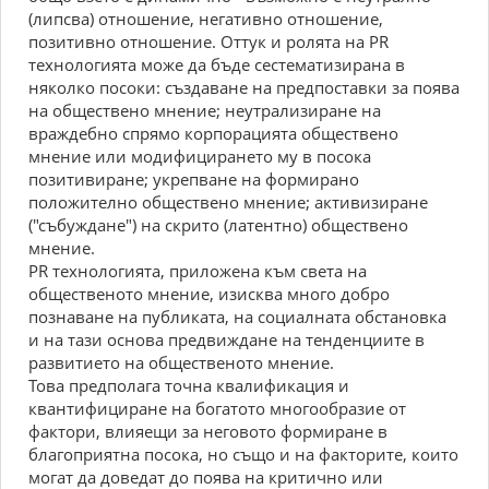
(липсва) отношение, негативно отношение,
позитивно отношение. Оттук и ролята на PR
технологията може да бъде сестематизирана в
няколко посоки: създаване на предпоставки за поява
на обществено мнение; неутрализиране на
враждебно спрямо корпорацията обществено
мнение или модифицирането му в посока
позитивиране; укрепване на формирано
положително обществено мнение; активизиране
("събуждане") на скрито (латентно) обществено
мнение.
PR технологията, приложена към света на
общественото мнение, изисква много добро
познаване на публиката, на социалната обстановка
и на тази основа предвиждане на тенденциите в
развитието на общественото мнение.
Това предполага точна квалификация и
квантифициране на богатото многообразие от
фактори, влияещи за неговото формиране в
благоприятна посока, но също и на факторите, които
могат да доведат до поява на критично или