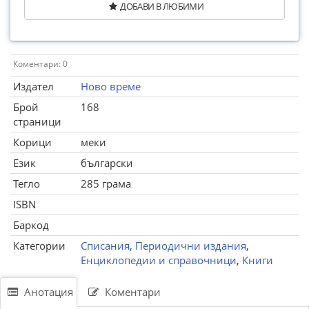
ДОБАВИ В ЛЮБИМИ
Коментари: 0
Издател
Ново време
Брой
168
страници
Корици
меки
Език
български
Тегло
285 грама
ISBN
Баркод
Категории
Списания
,
Периодични издания
,
Енциклопедии и справочници
,
Книги
Анотация
Коментари