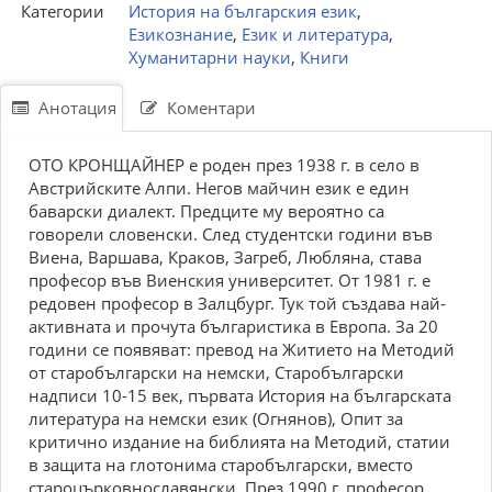
Категории
История на българския език
,
Езикознание
,
Език и литература
,
Хуманитарни науки
,
Книги
Анотация
Коментари
ОТО КРОНЩАЙНЕР е роден през 1938 г. в село в
Австрийските Алпи. Негов майчин език е един
баварски диалект. Предците му вероятно са
говорели словенски. След студентски години във
Виена, Варшава, Краков, Загреб, Любляна, става
професор във Виенския университет. От 1981 г. е
редовен професор в Залцбург. Тук той създава най-
активната и прочута българистика в Европа. За 20
години се появяват: превод на Житието на Методий
от старобългарски на немски, Старобългарски
надписи 10-15 век, първата История на българската
литература на немски език (Огнянов), Опит за
критично издание на библията на Методий, статии
в защита на глотонима старобългарски, вместо
староцърковнославянски. През 1990 г. професор