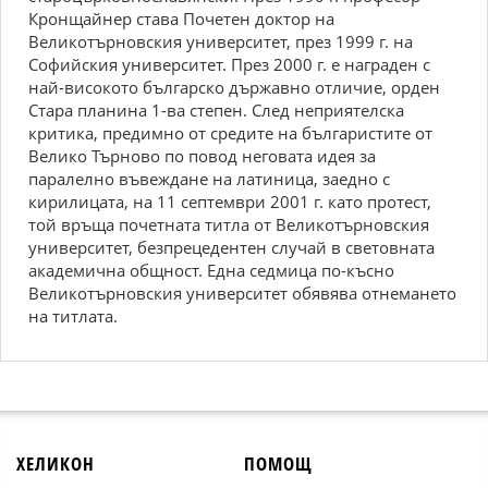
Кронщайнер става Почетен доктор на
Великотърновския университет, през 1999 г. на
Софийския университет. През 2000 г. е награден с
най-високото българско държавно отличие, орден
Стара планина 1-ва степен. След неприятелска
критика, предимно от средите на българистите от
Велико Търново по повод неговата идея за
паралелно въвеждане на латиница, заедно с
кирилицата, на 11 септември 2001 г. като протест,
той връща почетната титла от Великотърновския
университет, безпрецедентен случай в световната
академична общност. Една седмица по-късно
Великотърновския университет обявява отнемането
на титлата.
ХЕЛИКОН
ПОМОЩ