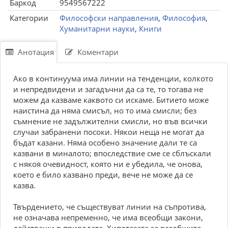
Баркод
9549567222
Категории
Философски направления
,
Философия
,
Хуманитарни науки
,
Книги
Анотация
Коментари
Ако в континуума има линии на тенденции, колкото
и непредвидени и загадъчни да са те, то тогава не
можем да казваме каквото си искаме. Битието може
наистина да няма смисъл, но то има смисли; без
съмнение не задължителни смисли, но във всички
случаи забранени посоки. Някои неща не могат да
бъдат казани. Няма особено значение дали те са
казвани в миналото; впоследствие сме се сблъскали
с някоя очевидност, която ни е убедила, че онова,
което е било казвано преди, вече не може да се
казва.
Твърдението, че съществуват линии на съпротива,
не означава непременно, че има всеобщи закони,