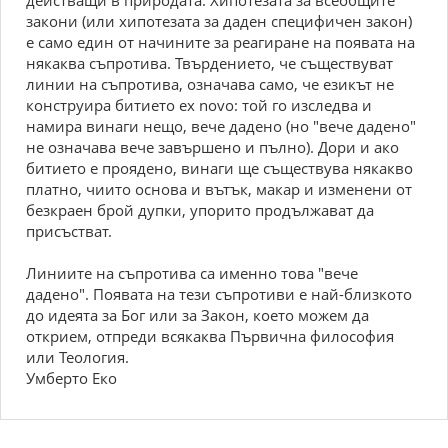
действащи в природата. Хипотезата за всеобщите
закони (или хипотезата за даден специфичен закон)
е само един от начините за реагиране на появата на
някаква съпротива. Твърдението, че съществуват
линии на съпротива, означава само, че езикът не
конструира битието ex novо: той го изследва и
намира винаги нещо, вече дадено (но "вече дадено"
не означава вече завършено и пълно). Дори и ако
битието е проядено, винаги ще съществува някакво
платно, чиито основа и вътък, макар и изменени от
безкраен брой дупки, упорито продължават да
присъстват.
Линиите на съпротива са именно това "вече
дадено". Появата на тези съпротиви е най-близкото
до идеята за Бог или за Закон, което можем да
открием, отпреди всякаква Първична философия
или Теология.
Умберто Еко