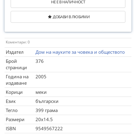
НЕ Е В НАЛИЧНОСТ
ДОБАВИ В ЛЮБИМИ
Коментари: 0
Издател
Дом на науките за човека и обществото
Брой
376
страници
Година на
2005
издаване
Корици
меки
Език
български
Тегло
399 грама
Размери
20x14.5
ISBN
9549567222