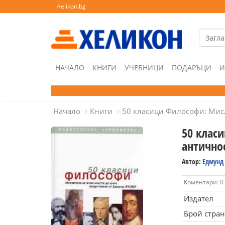
Helikon.bg
НАЧАЛО
КНИГИ
УЧЕБНИЦИ
ПОДАРЪЦИ
И
Начало
Книги
50 класици Философи: Мисл
50 клас
античнос
Автор:
Едмунд
Коментари: 0
Издател
Брой стра