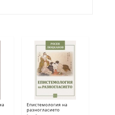
ма
Епистемология на
разногласието