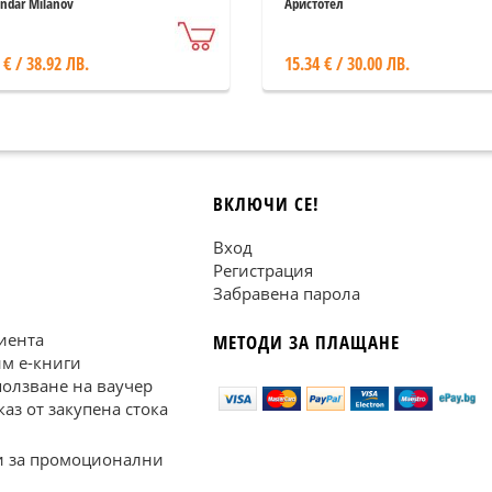
съчинения Част I
ndar Milanov
Аристотел
 € / 38.92 ЛВ.
15.34 € / 30.00 ЛВ.
ВКЛЮЧИ СЕ!
Вход
Регистрация
Забравена парола
иента
МЕТОДИ ЗА ПЛАЩАНЕ
им е-книги
ползване на ваучер
каз от закупена стока
 за промоционални