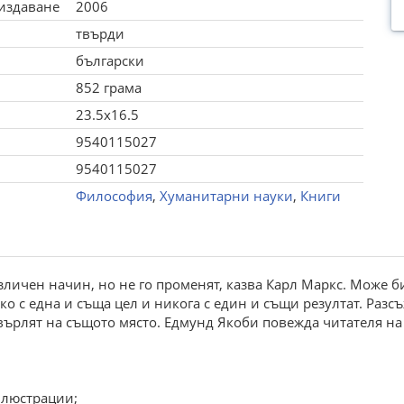
 издаване
2006
твърди
български
852 грама
23.5x16.5
9540115027
9540115027
Философия
,
Хуманитарни науки
,
Книги
личен начин, но не го променят, казва Карл Маркс. Може б
дко с една и съща цел и никога с един и същи резултат. Раз
върлят на същото място. Едмунд Якоби повежда читателя на
 илюстрации;