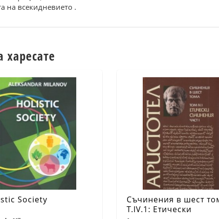
та на всекидневието .
а харесате
stic Society
Съчинения в шест то
Т.IV.1: Етически