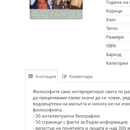
Година на
Корици
Език
Тегло
Размери
ISBN
Баркод
Категории
Анотация
Коментари
Философите само интерпретират света по раз
да преценяваме какво значи да си човек, ря
водовъртежа на мисълта и никога не ни изх
философията.
- 50 интелектуални биографии;
- 50 страници с факти за бърза информация;
- регистър на понятията и лицата и над 300