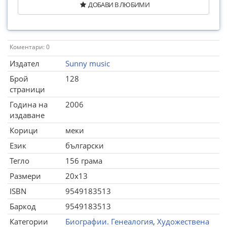
ДОБАВИ В ЛЮБИМИ
Коментари: 0
Издател
Sunny music
Брой
128
страници
Година на
2006
издаване
Корици
меки
Език
български
Тегло
156 грама
Размери
20x13
ISBN
9549183513
Баркод
9549183513
Категории
Биографии. Генеалогия
,
Художествена