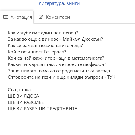
литература
,
Книги
Анотация
Коментари
Как изгубихме един поп-певец?
За какво още е виновен Майкъл Джексън?
Как се раждат незаченатите деца?
Кой е всъщност Генерала?
Кои са най-важните знаци в математиката?
Какви ги вършат таксиметровите шофьори?
Защо никога няма да се роди истинска звезда...
Отговорите на тези и още хиляди въпроси - ТУК
Също така:
ЩЕ ВИ ЯДОСА
ЩЕ ВИ РАЗСМЕЕ
ЩЕ ВИ РАЗРУШИ ПРЕДСТАВИТЕ