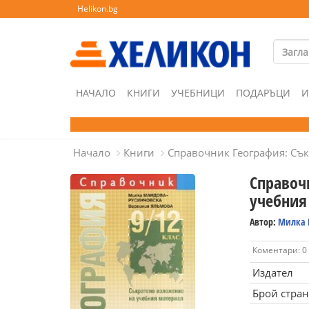
Helikon.bg
НАЧАЛО
КНИГИ
УЧЕБНИЦИ
ПОДАРЪЦИ
И
Начало
Книги
Справочник География: Сък
Справоч
учебния
Автор:
Милка 
Коментари: 0
Издател
Брой стра