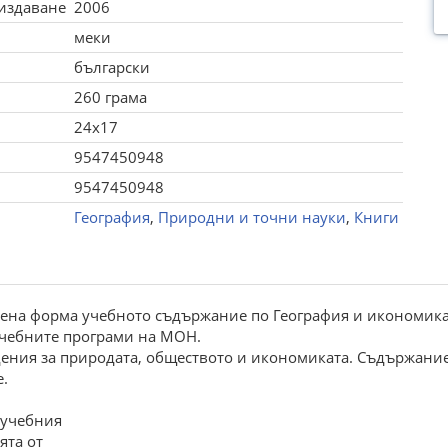
 издаване
2006
меки
български
260 грама
24x17
9547450948
9547450948
География
,
Природни и точни науки
,
Книги
на форма учебното съдържание по География и икономика на 
 учебните програми на МОН.
дения за природата, обществото и икономиката. Съдържание
.
 учебния
ята от