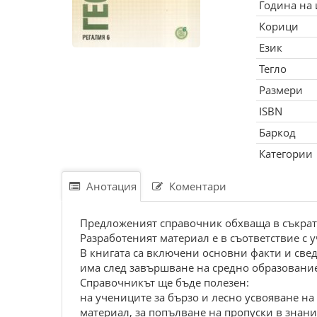
Година на
Корици
Език
Тегло
Размери
ISBN
Баркод
Категории
Анотация
Коментари
Предложеният справочник обхваща в съкрате
Разработеният материал е в съответствие с
В книгата са включени основни факти и све
има след завършване на средно образование
Справочникът ще бъде полезен:
на учениците за бързо и лесно усвояване на
материал, за попълване на пропуски в знани