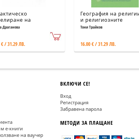
актическо
География на религи
елиране на
и религиозните
електуалните карти в
общности в света Т.1:
а Драганова
Тони Трайков
чението по
Европа, Азия и Афри
графия
 € / 31.29 ЛВ.
16.00 € / 31.29 ЛВ.
ВКЛЮЧИ СЕ!
Вход
Регистрация
Забравена парола
иента
МЕТОДИ ЗА ПЛАЩАНЕ
им е-книги
ползване на ваучер