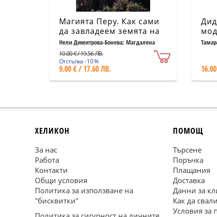
Магията Перу. Как сами
Дид
да завладеем земята на
мод
инките
инт
Нели Димитрова-Бонева; Магдалена
Тамар
Бонева
обу
10.00 € / 19.56 ЛВ.
гео
Отстъпка - 10 %
9.00 € / 17.60 ЛВ.
16.00
ХЕЛИКОН
ПОМОЩ
За нас
Търсене
Работа
Поръчка
Контакти
Плащания
Общи условия
Доставка
Политика за използване на
Данни за кл
"бисквитки"
Как да свал
Условия за 
Политика за сигурност на личните