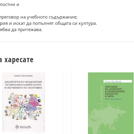
елостни и
 преговор на учебното съдържание;
ерия и искат да попълнят общата си култура.
рябва да притежава.
а харесате