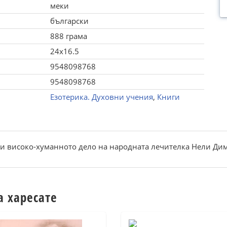
меки
български
888 грама
24x16.5
9548098768
9548098768
Езотерика. Духовни учения
,
Книги
а и високо-хуманното дело на народната лечителка Нели Ди
а харесате