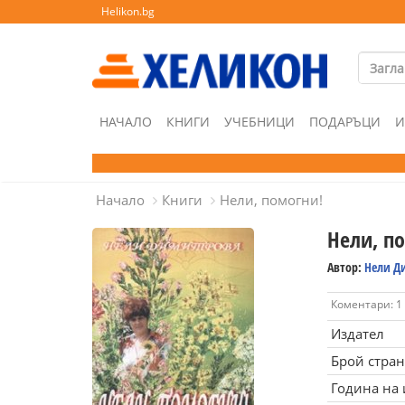
Helikon.bg
НАЧАЛО
КНИГИ
УЧЕБНИЦИ
ПОДАРЪЦИ
И
Начало
Книги
Нели, помогни!
Нели, п
Автор:
Нели Д
Коментари: 1
Издател
Брой стра
Година на