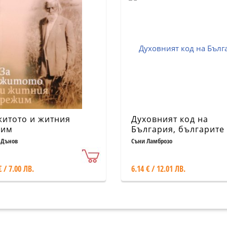
житото и житния
Духовният код на
жим
България, българите
българската азбука
 Дънов
Съни Ламброзо
според духовната
нумерология
€ / 7.00 ЛВ.
6.14 € / 12.01 ЛВ.