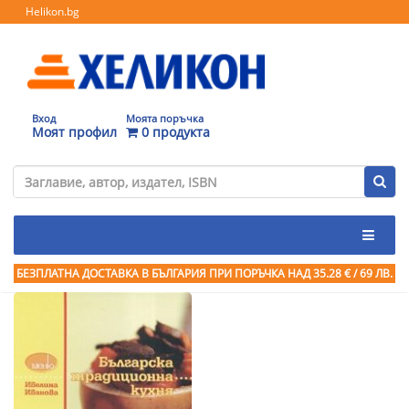
Helikon.bg
Вход
Моята поръчка
Моят профил
0 продукта
БЕЗПЛАТНА ДОСТАВКА В БЪЛГАРИЯ ПРИ ПОРЪЧКА
НАД 35.28 € / 69 ЛВ.