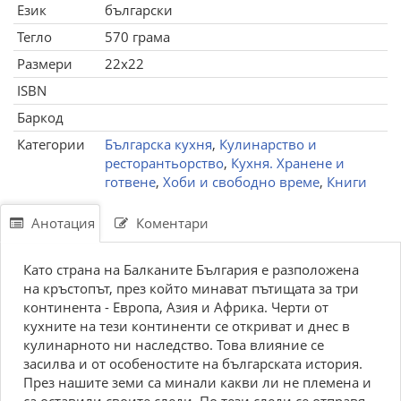
Език
български
Тегло
570 грама
Размери
22x22
ISBN
Баркод
Категории
Българска кухня
,
Кулинарство и
ресторантьорство
,
Кухня. Хранене и
готвене
,
Хоби и свободно време
,
Книги
Анотация
Коментари
Като страна на Балканите България е разположена
на кръстопът, през който минават пътищата за три
континента - Европа, Азия и Африка. Черти от
кухните на тези континенти се откриват и днес в
кулинарното ни наследство. Това влияние се
засилва и от особеностите на българската история.
През нашите земи са минали какви ли не племена и