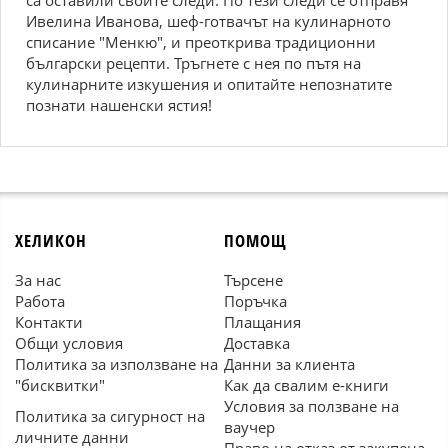
са оставили своите следи. По тези следи се отправя
Ивелина Иванова, шеф-готвачът на кулинарното
списание "Менкю", и преоткрива традиционни
български рецепти. Тръгнете с нея по пътя на
кулинарните изкушения и опитайте непознатите
познати нашенски ястия!
ХЕЛИКОН
ПОМОЩ
За нас
Търсене
Работа
Поръчка
Контакти
Плащания
Общи условия
Доставка
Политика за използване на
Данни за клиента
"бисквитки"
Как да свалим е-книги
Условия за ползване на
Политика за сигурност на
ваучер
личните данни