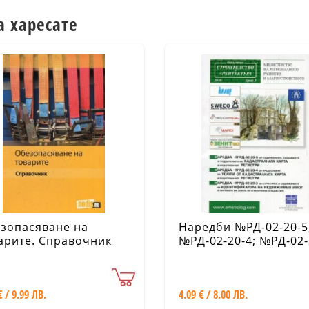
а харесате
зопасяване на
Наредби №РД-02-20-5
арите. Справочник
№РД-02-20-4; №РД-02-
03 за кадастралната
карта и регистри
€ / 9.99 ЛВ.
4.09 € / 8.00 ЛВ.