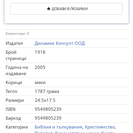
ДОБАВИ В ЛЮБИМИ
Коментари: 0
Издател
Динамик Консулт ООД
Брой
1918
страници
Година на
2005
издаване
Корици
меки
Тегло
1787 грама
Размери
24.5x17.5
ISBN
9549805239
Баркод
9549805239
Категории
Библия и тълкувания
,
Християнство
,