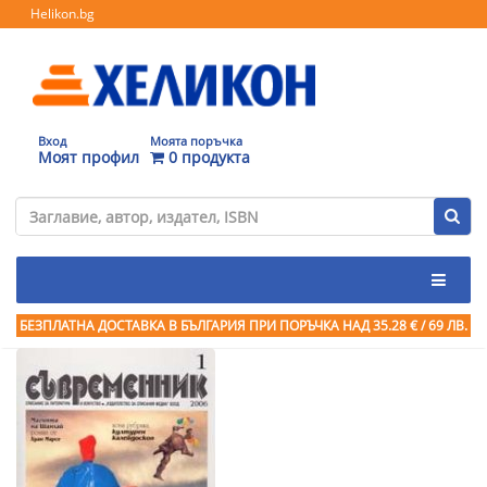
Helikon.bg
Вход
Моята поръчка
Моят профил
0 продукта
БЕЗПЛАТНА ДОСТАВКА В БЪЛГАРИЯ ПРИ ПОРЪЧКА
НАД 35.28 € / 69 ЛВ.