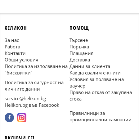
ХЕЛИКОН
ПОМОЩ
За нас
Търсене
Работа
Поръчка
Контакти
Плащания
Общи условия
Доставка
Политика за използване на
Данни за клиента
"бисквитки"
Как да свалим е-книги
Условия за ползване на
Политика за сигурност на
ваучер
личните данни
Право на отказ от закупена
service@helikon.bg
стока
Helikon.bg във Facebook
Правилници за
промоционални кампании
ВКЛЮЧИ СЕ!