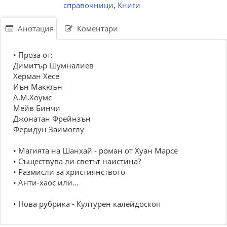
справочници
,
Книги
Анотация
Коментари
• Проза от:
Димитър Шумналиев
Херман Хесе
Иън Макюън
А.М.Хоумс
Мейв Бинчи
Джонатан Фрейнзън
Феридун Заимоглу
• Магията на Шанхай - роман от Хуан Марсе
• Съществува ли светът наистина?
• Размисли за християнството
• Анти-хаос или...
• Нова рубрика - Културен калейдоскоп