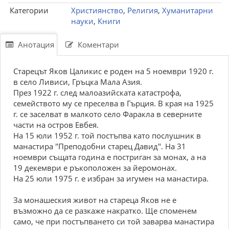
Категории
Християнство
,
Религия
,
Хуманитарни
науки
,
Книги
Анотация
Коментари
Старецът Яков Цаликис е роден на 5 ноември 1920 г.
в село Ливиси, Гръцка Мала Азия.
През 1922 г. след малоазийската катастрофа,
семейството му се преселва в Гърция. В края на 1925
г. се заселват в малкото село Фаракла в северните
части на остров Евбея.
На 15 юли 1952 г. той постъпва като послушник в
манастира "Преподобни старец Давид". На 31
ноември същата година е постриган за монах, а на
19 декември е ръкоположен за йеромонах.
На 25 юли 1975 г. е избран за игумен на манастира.
За монашеския живот на стареца Яков не е
възможно да се разкаже накратко. Ще споменем
само, че при постъпването си той заварва манастира