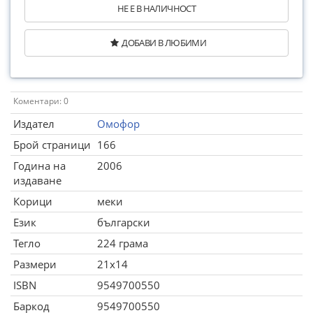
НЕ Е В НАЛИЧНОСТ
ДОБАВИ В ЛЮБИМИ
Коментари: 0
Издател
Омофор
Брой страници
166
Година на
2006
издаване
Корици
меки
Език
български
Тегло
224 грама
Размери
21x14
ISBN
9549700550
Баркод
9549700550