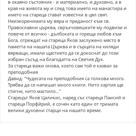
в окаяно състояние - и материално, и духовно, а в
края на живота му и след това името на манастира и
името на стареца стават известни в цял свят.
Неизкоренимата му вяра и преданост към св.
Православни църква, свръхчовешките му подвизи и
повече от всичко - дълбоката и гореща любов към
Бога, отреждат на стареца Яков заслужено място в
паметта на нашата Църква и в сърцата на хиляди
вярващи, имали щастието да се докоснат до този
избран съсъд на благодатта на Светия Дух.
За стареца важи онова, което сам той е казвал за
преподобния
Давид: "Чудесата на преподобния са толкова много.
Трябва да се напишат много книги. Нито хартия ще
стигне, нито мастило..."
Старецът Яков Цаликис, наред със стареца Паисий и
стареца Порфйрий, е сочен като един от тримата
велики духовни старци на нашето време.