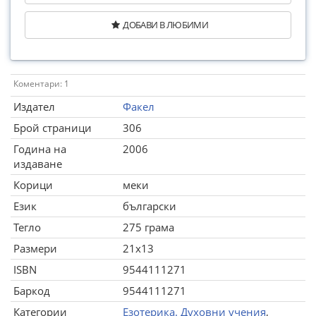
ДОБАВИ В ЛЮБИМИ
Коментари: 1
Издател
Факел
Брой страници
306
Година на
2006
издаване
Корици
меки
Език
български
Тегло
275 грама
Размери
21x13
ISBN
9544111271
Баркод
9544111271
Категории
Езотерика. Духовни учения
,