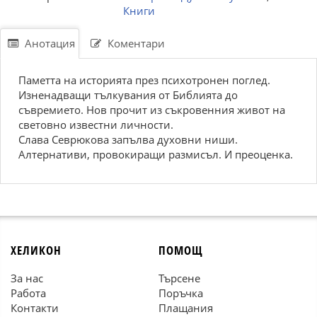
Книги
Анотация
Коментари
Паметта на историята през психотронен поглед.
Изненадващи тълкувания от Библията до
съвремието. Нов прочит из съкровенния живот на
световно известни личности.
Слава Севрюкова запълва духовни ниши.
Алтернативи, провокиращи размисъл. И преоценка.
ХЕЛИКОН
ПОМОЩ
За нас
Търсене
Работа
Поръчка
Контакти
Плащания