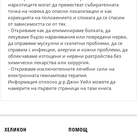
наркотиците могат да преместват събирателната
точка на човека до опасни локализации и как
корекцията на положението и спомага да се спасим
от зависимостта си от тях.
- Откриваме как да елиминираме болката, да
лекуваме бързо наранявания или повредени нерви,
да оправяме мускулни и скелетни проблеми, да се
справим с инфекции, алергии и кожни проблеми, да
облекчаваме изтощени и нервни разтройства без
химически лекарства или хирургия.
- Откриваме изключителните лечебни сили на
електронната гемлампова терапия.
Информация относно д-р Джон Уейл можете да
намерите на първите страници на тази книга.
ХЕЛИКОН
ПОМОЩ