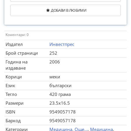
ДОБАВИ В ЛЮБИМИ
Коментари: 0
Издател
Инвестпрес
Брой страници
252
Година на
2006
издаване
Корици
меки
Език
български
Тегло
420 грама
Размери
23.5x16.5
ISBN
9549057178
Баркод
9549057178
Категории
Медицина. Още...
,
Медицина
,