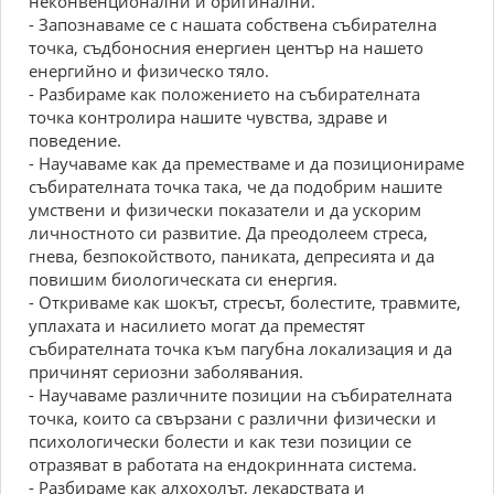
неконвенционални и оригинални.
- Запознаваме се с нашата собствена събирателна
точка, съдбоносния енергиен център на нашето
енергийно и физическо тяло.
- Разбираме как положението на събирателната
точка контролира нашите чувства, здраве и
поведение.
- Научаваме как да преместваме и да позиционираме
събирателната точка така, че да подобрим нашите
умствени и физически показатели и да ускорим
личностното си развитие. Да преодолеем стреса,
гнева, безпокойството, паниката, депресията и да
повишим биологическата си енергия.
- Откриваме как шокът, стресът, болестите, травмите,
уплахата и насилието могат да преместят
събирателната точка към пагубна локализация и да
причинят сериозни заболявания.
- Научаваме различните позиции на събирателната
точка, които са свързани с различни физически и
психологически болести и как тези позиции се
отразяват в работата на ендокринната система.
- Разбираме как алхохолът, лекарствата и