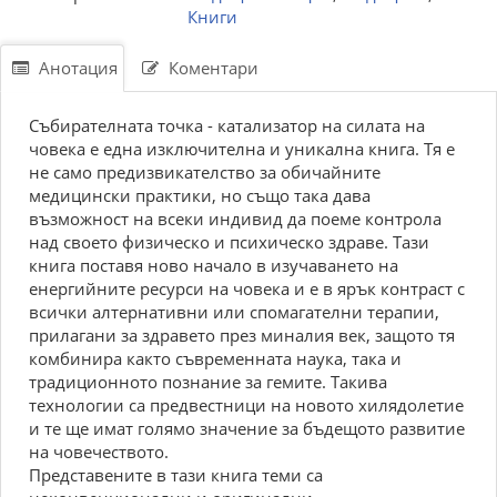
Книги
Анотация
Коментари
Събирателната точка - катализатор на силата на
човека е една изключителна и уникална книга. Тя е
не само предизвикателство за обичайните
медицински практики, но също така дава
възможност на всеки индивид да поеме контрола
над своето физическо и психическо здраве. Тази
книга поставя ново начало в изучаването на
енергийните ресурси на човека и е в ярък контраст с
всички алтернативни или спомагателни терапии,
прилагани за здравето през миналия век, защото тя
комбинира както съвременната наука, така и
традиционното познание за гемите. Такива
технологии са предвестници на новото хилядолетие
и те ще имат голямо значение за бъдещото развитие
на човечеството.
Представените в тази книга теми са