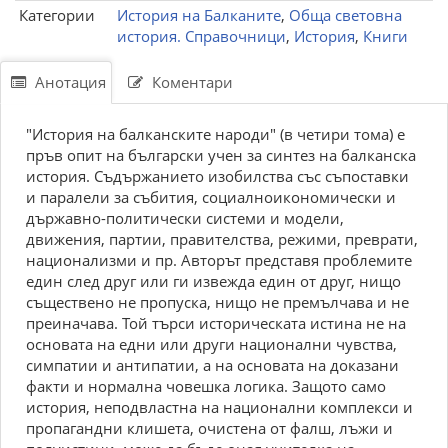
Категории
История на Балканите
,
Обща световна
история. Справочници
,
История
,
Книги
Анотация
Коментари
"История на балканските народи" (в четири тома) е
пръв опит на български учен за синтез на балканска
история. Съдържанието изобилства със съпоставки
и паралели за събития, социалноикономически и
държавно-политически системи и модели,
движения, партии, правителства, режими, преврати,
национализми и пр. Авторът представя проблемите
един след друг или ги извежда един от друг, нищо
съществено не пропуска, нищо не премълчава и не
преиначава. Той търси историческата истина не на
основата на едни или други национални чувства,
симпатии и антипатии, а на основата на доказани
факти и нормална човешка логика. Защото само
история, неподвластна на национални комплекси и
пропагандни клишета, очистена от фалш, лъжи и