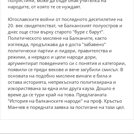
полуистини, може да бъде оная учителка на
народите, от която те се нуждаят.
Югославските войни от последното десетилетие на
20. век свидетелстват, че Балканският полуостров и
днес още стои върху старото "буре с барут".
Политическото мислене на Балканите, както
изглежда, продължава да е доста "забавено"
политически партии и лидери, правителства и
режими, а нерядко и цели народи дори,
аргументират поведението си с понятия и категории,
появили се преди векове и вече загубили смисъл. В
основата на подобно мислене винаги е била и
остава историята, непрекъснато политизирана и
изкористявана за една или друга кауза. Дошло е
време да се тури край на това. Предлаганата
"История на балканските народи" на проф. Кръстьо
Манчев е поредната заявка за постигане на тази цел.