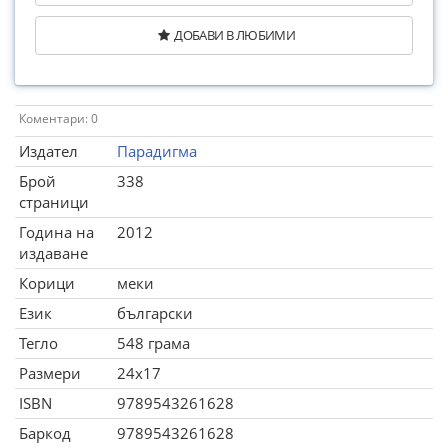
ДОБАВИ В ЛЮБИМИ
Коментари: 0
Издател
Парадигма
Брой
338
страници
Година на
2012
издаване
Корици
меки
Език
български
Тегло
548 грама
Размери
24x17
ISBN
9789543261628
Баркод
9789543261628