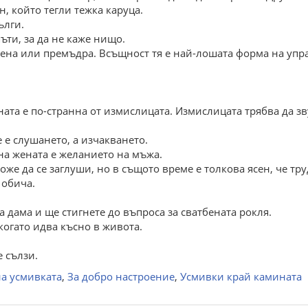
, който тегли тежка каруца.
ълги.
ъти, за да не каже нищо.
ена или премъдра. Всъщност тя е най-лошата форма на упр
ната е по-странна от измислицата. Измислицата трябва да з
 е слушането, а изчакването.
на жената е желанието на мъжа.
може да се заглуши, но в същото време е толкова ясен, че т
 обича.
 дама и ще стигнете до въпроса за сватбената рокля.
когато идва късно в живота.
 сълзи.
на усмивката
,
За добро настроение
,
Усмивки край камината