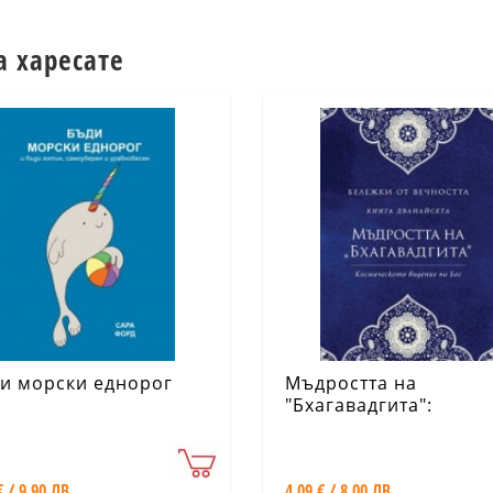
а харесате
и морски еднорог
Мъдростта на
"Бхагавадгита":
Космическото виден
на Бог" Кн.12 от Бел
от вечността
€ / 9.90 ЛВ.
4.09 € / 8.00 ЛВ.