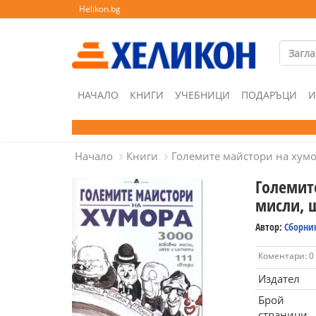
Helikon.bg
НАЧАЛО
КНИГИ
УЧЕБНИЦИ
ПОДАРЪЦИ
И
Начало
Книги
Големите майстори на хумо
Големит
мисли, 
Автор:
Сборни
Коментари: 0
Издател
Брой
страници