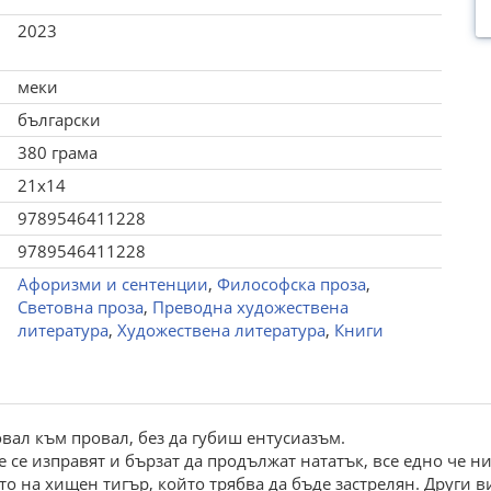
2023
меки
български
380 грама
21x14
9789546411228
9789546411228
Афоризми и сентенции
,
Философска проза
,
Световна проза
,
Преводна художествена
литература
,
Художествена литература
,
Книги
вал към провал, без да губиш ентусиазъм.
е се изправят и бързат да продължат нататък, все едно че ни
о на хищен тигър, който трябва да бъде застрелян. Други в