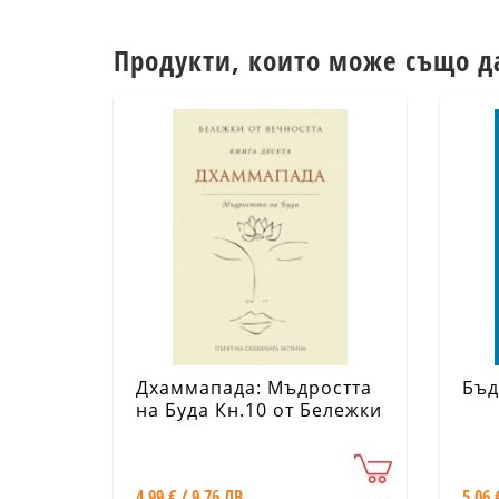
Продукти, които може също д
Дхаммапада: Мъдростта
Бъд
на Буда Кн.10 от Бележки
от вечността
4.99 € / 9.76 ЛВ.
5.06 