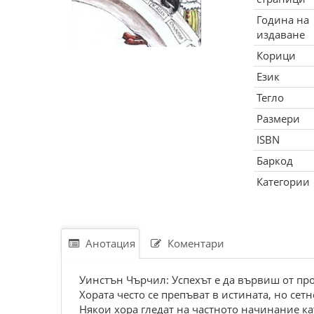
Година на
издаване
Корици
Език
Тегло
Размери
ISBN
Баркод
Категории
Анотация
Коментари
Уинстън Чърчил: Успехът е да вървиш от про
Хората често се препъват в истината, но сетн
Някои хора гледат на частното начинание кат