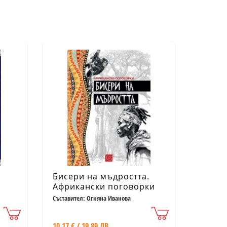
Бисери на мъдростта.
Африкански поговорки
ие
Съставител: Огняна Иванова
ежки
10.17 € / 19.89 ЛВ.