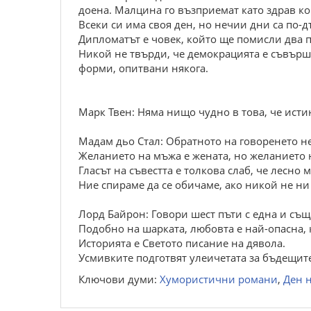
доена. Малцина го възприемат като здрав кон
Всеки си има своя ден, но нечии дни са по-д
Дипломатът е човек, който ще помисли два п
Никой не твърди, че демокрацията е съвърш
форми, опитвани някога.
Марк Твен: Няма нищо чудно в това, че исти
Мадам дьо Стал: Обратното на говоренето не
Желанието на мъжа е жената, но желанието 
Гласът на съвестта е толкова слаб, че лесно 
Ние спираме да се обичаме, ако никой не ни
Лорд Байрон: Говори шест пъти с една и съща
Подобно на шарката, любовта е най-опасна, 
Историята е Светото писание на дявола.
Усмивките подготвят улеичетата за бъдещите
Ключови думи:
Хумористични романи
,
Ден 