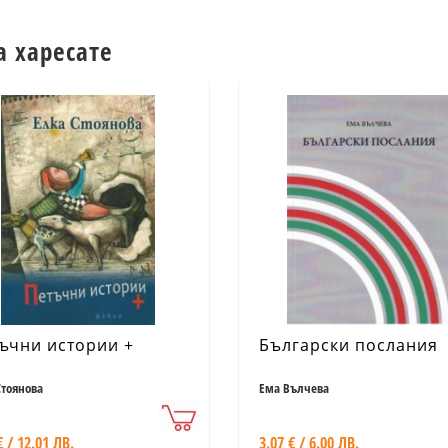
а харесате
ъчни истории +
Български послания
Стоянова
Ема Вълчева
€ / 12.01 ЛВ.
3.07 € / 6.00 ЛВ.