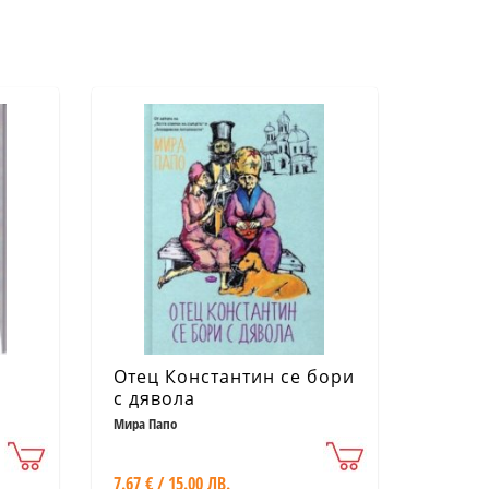
Отец Константин се бори
с дявола
Мира Папо
7.67 € / 15.00 ЛВ.