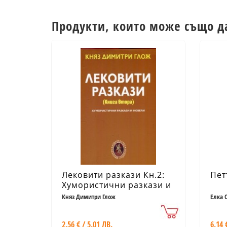
Продукти, които може също д
Лековити разкази Кн.2:
Пет
Хумористични разкази и
новели
Княз Димитри Глож
Елка 
2.56 € / 5.01 ЛВ.
6.14 