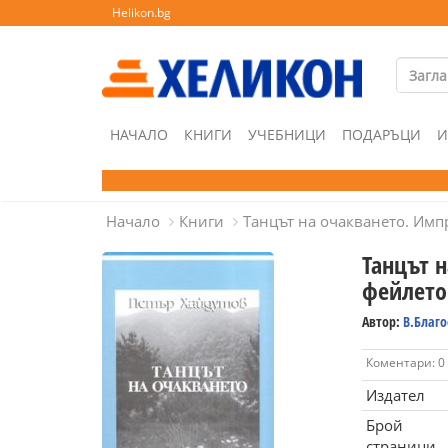
Helikon.bg
НАЧАЛО
КНИГИ
УЧЕБНИЦИ
ПОДАРЪЦИ
И
Начало
Книги
Танцът на очакването. Имп
Танцът н
фейлето
Автор:
В.Благо
Коментари: 0
Издател
Брой
страници