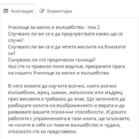
Анотация
Коментари
Училище за магии и вълшебства - том 2
Случвало ли ви се е да предчувствате какво ще се
случи?
Случвало ли ви се е да четете мислите на близките
си?
Сънували ли сте пророчески сънища?
Ако сте го правили поне веднъж, прекрачете прага
на нашето Училище за магии и вълшебства.
В него можете да научите всичко, което всечки
вълшебник, жрец, шаман, магьосник или мъдрец
през вековете е трябвало да знае. Ще започнете да
разбирате силита на въображението и вярата и да
развивате вашите психични способности. И докато
работите с упражненията в тази книга, ще осъзнаете,
че носите в себе си повече вълшебство и чудеса,
отколкото сте си представяли.