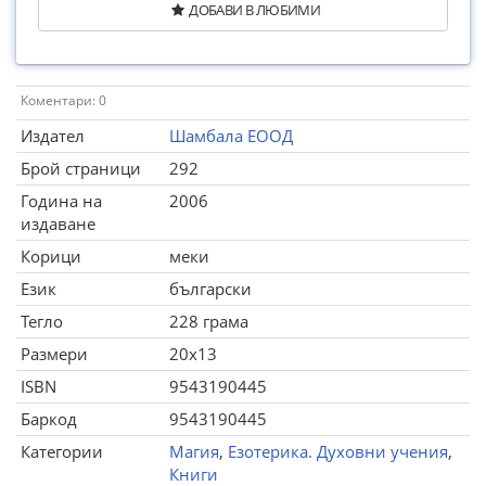
ДОБАВИ В ЛЮБИМИ
Коментари: 0
Издател
Шамбала ЕООД
Брой страници
292
Година на
2006
издаване
Корици
меки
Език
български
Тегло
228 грама
Размери
20x13
ISBN
9543190445
Баркод
9543190445
Категории
Магия
,
Езотерика. Духовни учения
,
Книги