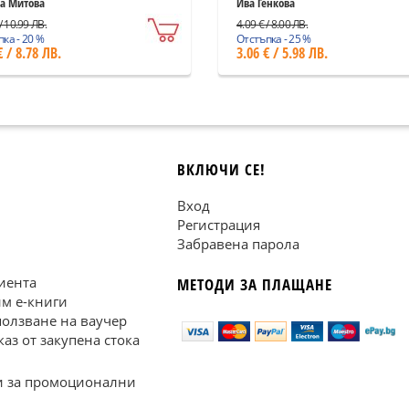
ранение
неприятели
а Митова
Ива Генкова
/ 10.99 ЛВ.
4.09 € / 8.00 ЛВ.
ка - 20 %
Отстъпка - 25 %
€ / 8.78 ЛВ.
3.06 € / 5.98 ЛВ.
ВКЛЮЧИ СЕ!
Вход
Регистрация
Забравена парола
иента
МЕТОДИ ЗА ПЛАЩАНЕ
им е-книги
ползване на ваучер
каз от закупена стока
 за промоционални