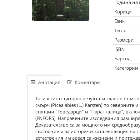
Година на
Корици
Език
Тегло
Размери
ISBN
Баркод
Категории
Анотация
Коментари
Тази книга съдържа резултати главно от мн
смърч (Picea abies (L.) Karsten) по северни
станции "Говедарци" и "Парангалица", вклю
(ENFORS). Направените изследвания разширяв
Доказателство са за мощното им средообра
състояние и за историческата еволюция на го
естествения им ареал са жизнени и притежа