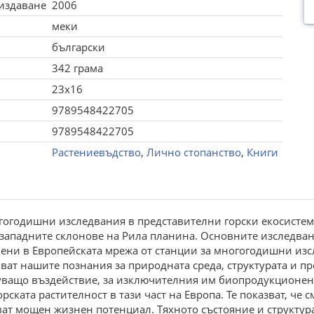
 издаване
2006
меки
български
342 грама
23x16
9789548422705
9789548422705
Растениевъдство
,
Лично стопанство
,
Книги
огогодишни изследвания в представителни горски екосисте
те и западните склонове на Рила планина. Основните изследв
чени в Европейската мрежа от станции за многогодишни из
ат нашите познания за природната среда, структурата и пр
зуващо въздействие, за изключителния им биопродукционен
рската растителност в тази част на Европа. Те показват, че 
ват мощен жизнен потенциал. Тяхното състояние и структур