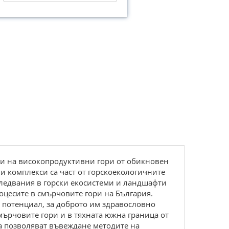
ми на високопродуктивни гори от обикновен
ани комплекси са част от горскоекологичните
следвания в горски екосистеми и ландшафти
оцесите в смърчовите гори на България.
 потенциал, за доброто им здравословно
смърчовите гори и в тяхната южна граница от
а позволяват въвеждане методите на