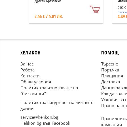
съх
Драган Брезовски
Иванк
5.62 € 
Отстъп
2.56 € / 5.01 ЛВ.
4.49 
ХЕЛИКОН
ПОМОЩ
За нас
Търсене
Работа
Поръчка
Контакти
Плащания
Общи условия
Доставка
Политика за използване на
Данни за кл
"бисквитки"
Как да свал
Условия за 
Политика за сигурност на личните
Право на от
данни
service@helikon.bg
Правилници
Helikon.bg във Facebook
кампании