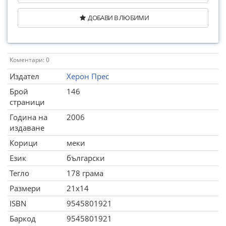
ДОБАВИ В ЛЮБИМИ
Коментари: 0
Издател
Херон Прес
Брой
146
страници
Година на
2006
издаване
Корици
меки
Език
български
Тегло
178 грама
Размери
21x14
ISBN
9545801921
Баркод
9545801921