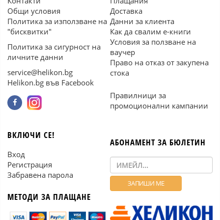
Контакти
Плащания
Общи условия
Доставка
Политика за използване на
Данни за клиента
"бисквитки"
Как да свалим е-книги
Условия за ползване на
Политика за сигурност на
ваучер
личните данни
Право на отказ от закупена
service@helikon.bg
стока
Helikon.bg във Facebook
Правилници за
промоционални кампании
ВКЛЮЧИ СЕ!
АБОНАМЕНТ ЗА БЮЛЕТИН
Вход
Регистрация
Забравена парола
МЕТОДИ ЗА ПЛАЩАНЕ