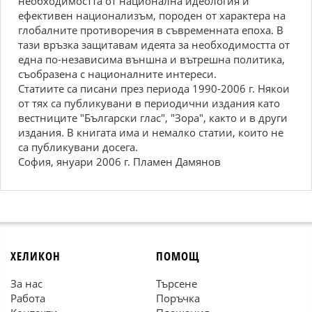
необходимостта от национална идеология и
ефективен национализъм, породен от характера на
глобалните противоречия в съвременната епоха. В
тази връзка защитавам идеята за необходимостта от
една по-независима външна и вътрешна политика,
съобразена с националните интереси.
Статиите са писани през периода 1990-2006 г. Някои
от тях са публикувани в периодични издания като
вестниците "Български глас", "Зора", както и в други
издания. В книгата има и немалко статии, които не
са публикувани досега.
София, януари 2006 г. Пламен Дамянов
ХЕЛИКОН
ПОМОЩ
За нас
Търсене
Работа
Поръчка