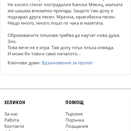
Но когато стигат пострадалия Кански Мекиц, малката
им шашма внезапно пропада. Защото там долу е
подкарал друга песен. Мрачна, мракобесна песен.
Нещо много, много лошо ги чака в мазетата.
Образованите плъхове трябва да научат нова дума.
Зло.
Това вече не е игра. Там долу плъх плъха изяжда.
И може би това е само началото...
Ключови думи:
Вдъхновение за пролет
ХЕЛИКОН
ПОМОЩ
За нас
Търсене
Работа
Поръчка
Контакти
Плащания