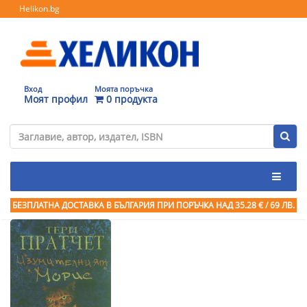
Helikon.bg
Вход
Моята поръчка
Моят профил
0 продукта
БЕЗПЛАТНА ДОСТАВКА В БЪЛГАРИЯ ПРИ ПОРЪЧКА
НАД 35.28 € / 69 ЛВ.