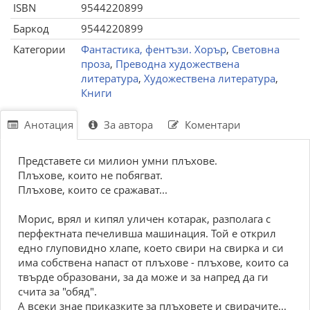
ISBN
9544220899
Баркод
9544220899
Категории
Фантастика, фентъзи. Хорър
,
Световна
проза
,
Преводна художествена
литература
,
Художествена литература
,
Книги
Анотация
За автора
Коментари
Представете си милион умни плъхове.
Плъхове, които не побягват.
Плъхове, които се сражават...
Морис, врял и кипял уличен котарак, разполага с
перфектната печеливша машинация. Той е открил
едно глуповидно хлапе, което свири на свирка и си
има собствена напаст от плъхове - плъхове, които са
твърде образовани, за да може и за напред да ги
счита за "обяд".
А всеки знае приказките за плъховете и свирачите...