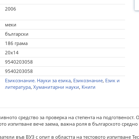
2006
меки
български
186 грама
20x14
9540203058
9540203058
Езикознание. Науки за езика
,
Езикознание
,
Език и
литература
,
Хуманитарни науки
,
Книги
тивното средство за проверка на степента на подготвеност. О
то изпитване вече заема, важна роля в българското средно 
атели във ВУЗ с опит в областта на тестовото изпитване Те