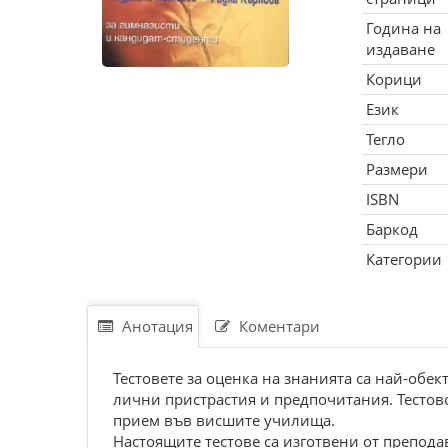
Година на
издаване
Корици
Език
Тегло
Размери
ISBN
Баркод
Категории
Анотация
Коментари
Тестовете за оценка на знанията са най-обек
лични пристрастия и предпочитания. Тестово
прием във висшите училища.
Настоящите тестове са изготвени от преподав