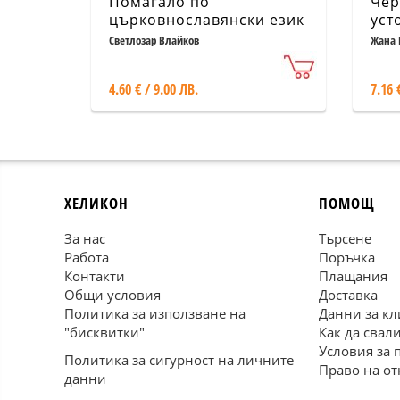
Помагало по
Чер
църковнославянски език
уст
за иконописци
сло
Светлозар Влайков
Жана 
(правопис, пунктуация,
при
образопис)
цвя
4.60 € / 9.00 ЛВ.
7.16 
фре
ХЕЛИКОН
ПОМОЩ
За нас
Търсене
Работа
Поръчка
Контакти
Плащания
Общи условия
Доставка
Политика за използване на
Данни за кл
"бисквитки"
Как да свал
Условия за 
Политика за сигурност на личните
Право на от
данни