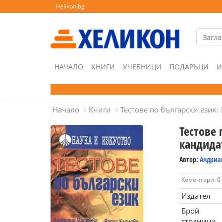
Helikon.bg
НАЧАЛО
КНИГИ
УЧЕБНИЦИ
ПОДАРЪЦИ
И
Начало
Книги
Тестове по български език:
Тестове 
кандида
Автор:
Андриа
Коментари: 0
Издател
Брой
страници