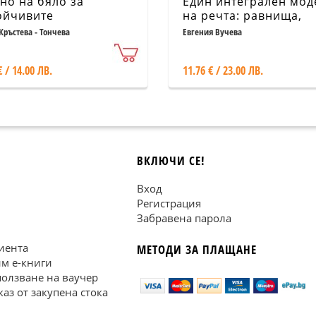
но на бяло за
Един интегрален мод
ойчивите
на речта: равнища,
восъчетания с
единици и категории
Кръстева - Тончева
Евгения Вучева
лагателно име за
т в българския и
€ / 14.00 ЛВ.
11.76 € / 23.00 ЛВ.
нския език
ВКЛЮЧИ СЕ!
Вход
Регистрация
Забравена парола
иента
МЕТОДИ ЗА ПЛАЩАНЕ
им е-книги
ползване на ваучер
каз от закупена стока