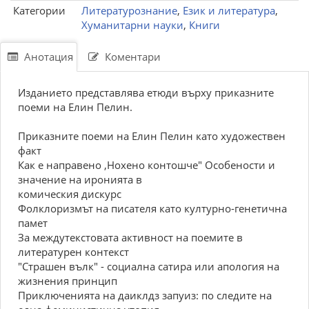
Категории
Литературознание
,
Език и литература
,
Хуманитарни науки
,
Книги
Анотация
Коментари
Изданието представлява етюди върху приказните
поеми на Елин Пелин.
Приказните поеми на Елин Пелин като художествен
факт
Как е направено ,Нохено контошче" Особености и
значение на иронията в
комическия дискурс
Фолклоризмът на писателя като културно-генетична
памет
За междутекстовата активност на поемите в
литературен контекст
"Страшен вълк" - социална сатира или апология на
жизнения принцип
Приключенията на даиклдз запуиз: по следите на