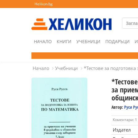
Helikon.bg
НАЧАЛО
КНИГИ
УЧЕБНИЦИ
ПОДАРЪЦИ
И
Начало
Учебници
*Тестове за подготовк
*Тестове
за прие
общинск
Автор:
Руси Ру
Коментари: 1
Издател