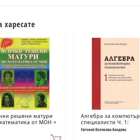
а харесате
чки решени матури
Алгебра за компютъ
математика от МОН +
специалисти Ч. 1:
ритурки
Линейни системи,
Евгения Великова-Бандова
векторни пространст