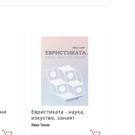
рни
Евристиката - наука,
изкуство, занаят
Иван Тонов
ва,