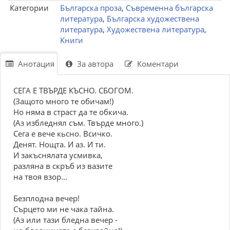
Категории
Българска проза
,
Съвременна българска
литература
,
Българска художествена
литература
,
Художествена литература
,
Книги
Анотация
За автора
Коментари
СЕГА Е ТВЪРДЕ КЪСНО. СБОГОМ.
(Защото много те обичам!)
Но няма в страст да те обкича.
(Аз избледнял съм. Твърде много.)
Сега е вече кьсно. Всичко.
Денят. Нощта. И аз. И ти.
И закъснялата усмивка,
разляна в скръб из вазите
на твоя взор...
Безплодна вечер!
Сърцето ми не чака тайна.
(Аз или тази бледна вечер -