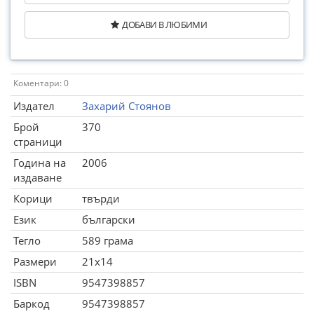
ДОБАВИ В ЛЮБИМИ
Коментари: 0
Издател
Захарий Стоянов
Брой
370
страници
Година на
2006
издаване
Корици
твърди
Език
български
Тегло
589 грама
Размери
21x14
ISBN
9547398857
Баркод
9547398857