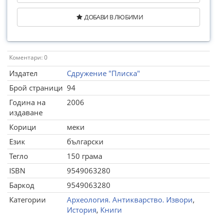
ДОБАВИ В ЛЮБИМИ
Коментари: 0
Издател
Сдружение "Плиска"
Брой страници
94
Година на
2006
издаване
Корици
меки
Език
български
Тегло
150 грама
ISBN
9549063280
Баркод
9549063280
Категории
Археология. Антикварство. Извори
,
История
,
Книги