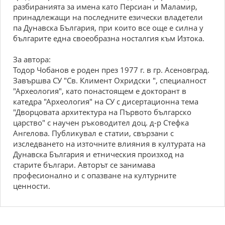
разбиранията за имена като Персиан и Маламир,
принадлежащи на последните езически владетели
па Дунавска България, при които все още е силна у
българите една своеобразна носталгия към Изтока.
За автора:
Тодор Чобанов е роден през 1977 г. в гр. Асеновград.
Завършва СУ "Св. Климент Охридски ", специалност
"Археология", като понастоящем е докторант в
катедра "Археология" на СУ с дисертационна тема
"Дворцовата архитектура на Първото българско
царство" с научен ръководител доц. д-р Стефка
Ангелова. Публикувал е статии, свързани с
изследването на източните влияния в културата на
Дунавска България и етническия произход на
старите българи. Авторът се занимава
професионално и с опазване на културните
ценности.