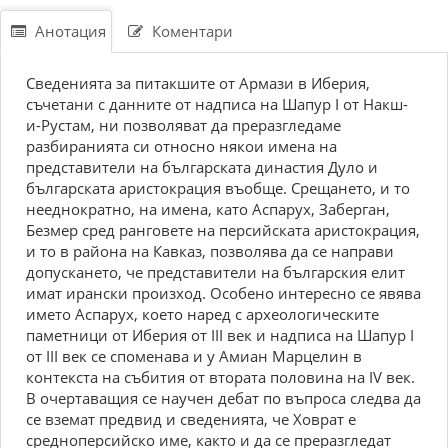
Анотация
Коментари
Сведенията за питакшите от Армази в Иберия,
съчетани с данните от надписа на Шапур I от Накш-
и-Рустам, ни позволяват да преразгледаме
разбиранията си относно някои имена на
представители на българската династия Дуло и
българската аристокрация въобще. Срещането, и то
нееднократно, на имена, като Аспарух, Заберган,
Безмер сред ранговете на персийската аристокрация,
и то в района на Кавказ, позволява да се направи
допускането, че представители на българския елит
имат ирански произход. Особено интересно се явява
името Аспарух, което наред с археологическите
паметници от Иберия от III век и надписа на Шапур I
от III век се споменава и у Амиан Марцелин в
контекста на събития от втората половина на IV век.
В очертаващия се научен дебат по въпроса следва да
се вземат предвид и сведенията, че Ховрат е
средноперсийско име, както и да се преразгледат