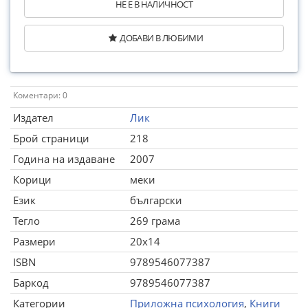
НЕ Е В НАЛИЧНОСТ
ДОБАВИ В ЛЮБИМИ
Коментари: 0
Издател
Лик
Брой страници
218
Година на издаване
2007
Корици
меки
Език
български
Тегло
269 грама
Размери
20x14
ISBN
9789546077387
Баркод
9789546077387
Категории
Приложна психология
,
Книги