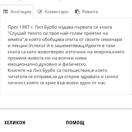
Анотация
Коментари
Ревюта
През 1987 г. Лиз Бурбо издава първата си книга
"Слушай тялото си:твоя най-голям приятел на
земята",в която обобщава опита от своите семинари
и лекции.Успехът й е зашеметяващ.Идеите в тази
книга са като животворен източник на енергия,която
променя живота ни на всички нива-
емоционално,духовно и физическо.
Книгите на Лиз Бурбо са пътешествие,в което
читателя се отправя,за да открие здравата и силна
личност,която се крие във всеки един от нас.
ХЕЛИКОН
ПОМОЩ