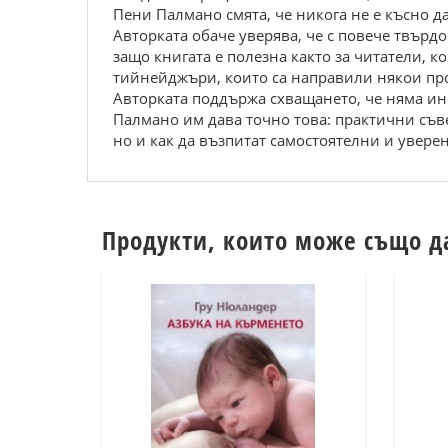
Пени Палмано смята, че никога не е късно да
Авторката обаче уверява, че с повече твърд
защо книгата е полезна както за читатели, к
тийнейджъри, които са направили някои пр
Авторката поддържа схващането, че няма инс
Палмано им дава точно това: практични съвет
но и как да възпитат самостоятелни и уверен
Продукти, които може също д