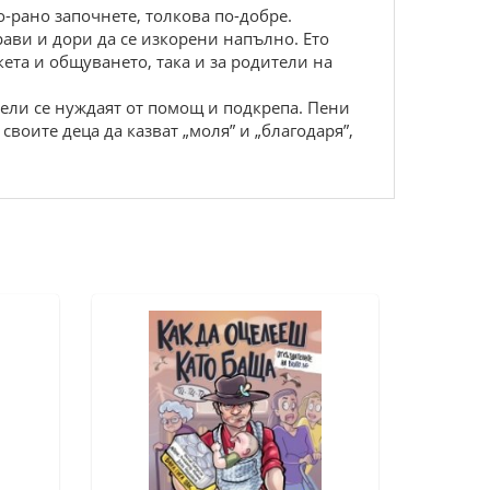
о-рано започнете, толкова по-добре.
рави и дори да се изкорени напълно. Ето
кета и общуването, така и за родители на
тели се нуждаят от помощ и подкрепа. Пени
своите деца да казват „моля” и „благодаря”,