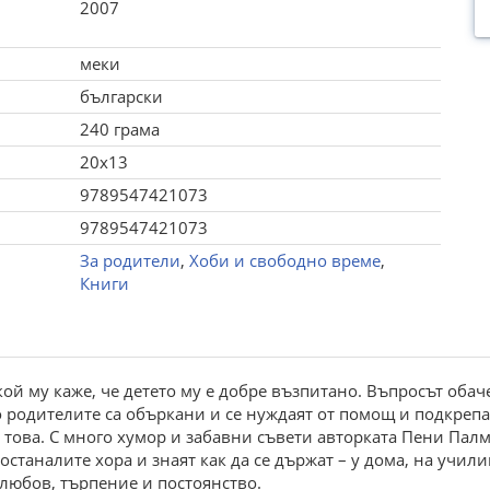
2007
меки
български
240 грама
20x13
9789547421073
9789547421073
За родители
,
Хоби и свободно време
,
Книги
кой му каже, че детето му е добре възпитано. Въпросът обач
то родителите са объркани и се нуждаят от помощ и подкрепа
о това. С много хумор и забавни съвети авторката Пени Пал
станалите хора и знаят как да се държат – у дома, на учили
о любов, търпение и постоянство.