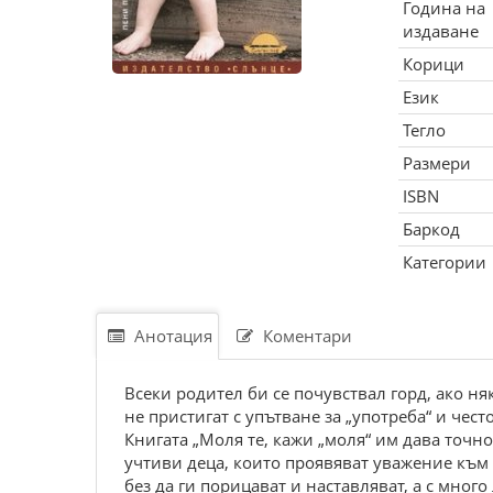
Година на
издаване
Корици
Език
Тегло
Размери
ISBN
Баркод
Категории
Анотация
Коментари
Всеки родител би се почувствал горд, ако ня
не пристигат с упътване за „употреба“ и чес
Книгата „Моля те, кажи „моля“ им дава точн
учтиви деца, които проявяват уважение към о
без да ги порицават и наставляват, а с мног