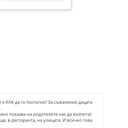
е е КАК да го постигне? За съжаление децата
.
мано показва на родителите как да възпитат
ще, в ресторанта, на улицата. И всичко това