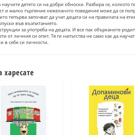
 научите детето си на добри обноски. Разбира се, колкото п
ост и малко търпение нежеланото поведение може да се поп
оито тепърва започват да учат децата си на правилата на ети
опуски във възпитанието.
трукции за употреба на децата. И все пак обърканите роди
и от личния си опит. Тя ги напътства не само как да научат 
и в себе си личности.
а харесате