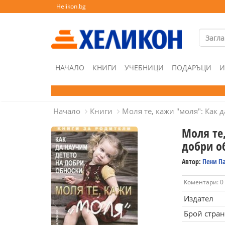
Helikon.bg
НАЧАЛО
КНИГИ
УЧЕБНИЦИ
ПОДАРЪЦИ
И
Начало
Книги
Моля те, кажи "моля": Как 
Моля те
добри о
Автор:
Пени П
Коментари: 0
Издател
Брой стра