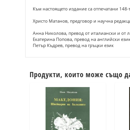
Към настоящето издание са отпечатани 148-т
Христо Матанов, предговор и научна редакц
Анна Николова, превод от италиански и от 
Екатерина Попова, превод на английски ези
Петър Къдрев, превод на гръцки език
Продукти, които може също д