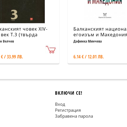
канският човек XIV-
Балканският национ
 век Т.3 (твърда
егоизъм и Македони
ица)
н Велчев
Дафинка Минчева
 € / 33.99 ЛВ.
6.14 € / 12.01 ЛВ.
ВКЛЮЧИ СЕ!
Вход
Регистрация
Забравена парола