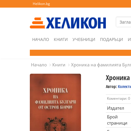
Helikon.bg
НАЧАЛО
КНИГИ
УЧЕБНИЦИ
ПОДАРЪЦИ
И
Начало
Книги
Хроника на фамилията Булг
Хроника
Автор:
Колект
Коментари: 0
Издател
Брой
страници