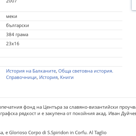
2007
меки
български
384 грама
23x16
История на Балканите
,
Обща световна история.
Справочници
,
История
,
Книги
ропечатния фонд на Центъра за славяно-византийски проуч
графска рядкост и е закупена от покойния акад. Иван Дуйч
a, e Glorioso Corpo di S.Spiridon in Corfu. Al Taglio