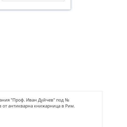
вания "Проф. Иван Дуйчев" под №
ев от антикварна книжарница в Рим.