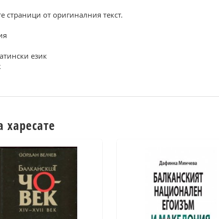
е страници от оригиналния текст.
ия
латински език
к
а харесате