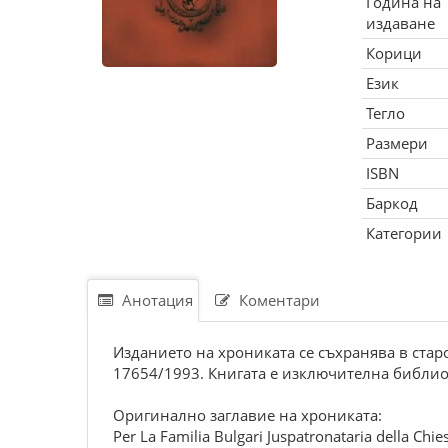
Година на
издаване
Корици
Език
Тегло
Размери
ISBN
Баркод
Категории
Анотация
Коментари
Изданието на хрониката се съхранява в ста
17654/1993. Книгата е изключителна библио
Оригинално заглавие на хрониката:
Per La Familia Bulgari Juspatronataria della Chies