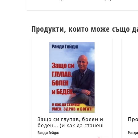
Продукти, които може също д
Защо си глупав, болен и
Про
беден... (и как да станеш
умен, здрав и богат!)
Ранди Гейдж
Ранди