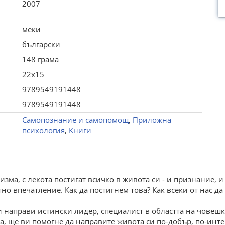
2007
меки
български
148 грама
22x15
9789549191448
9789549191448
Самопознание и самопомощ
,
Приложна
психология
,
Книги
зма, с лекота постигат всичко в живота си - и признание, и
но впечатление. Как да постигнем това? Как всеки от нас д
ви направи истински лидер, специалист в областта на чове
а, ще ви помогне да направите живота си по-добър, по-интер