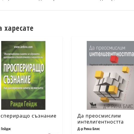
а харесате
спериращо съзнание
Да преосмислим
интелигентността
 Гейдж
Д-р Рина Блис