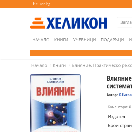
Helikon.bg
НАЧАЛО
КНИГИ
УЧЕБНИЦИ
ПОДАРЪЦИ
И
Начало
Книги
Влияние. Практическо ръко
Влияние
система
Автор:
К.Титов
Коментари: 0
Издател
Брой стра