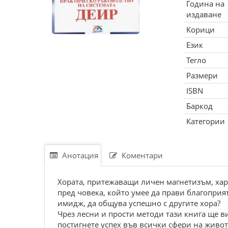
Година на
издаване
Корици
Език
Тегло
Размери
ISBN
Баркод
Категории
Анотация
Коментари
Хората, притежаващи личен магнетизъм, хари
пред човека, който умее да прави благоприят
имидж, да общува успешно с другите хора?
Чрез лесни и прости методи тази книга ще 
постигнете успех във всички сфери на живот