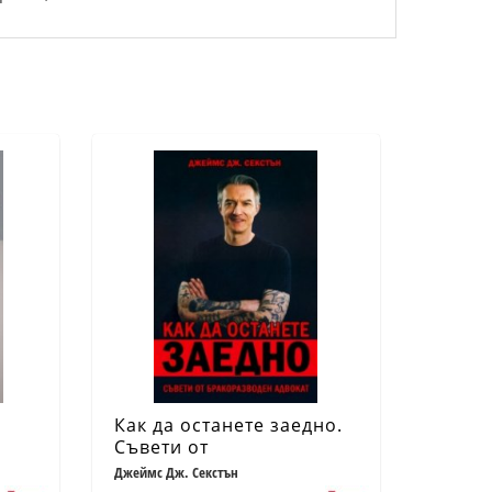
Как да останете заедно.
Съвети от
бракоразводен адвокат
Джеймс Дж. Секстън