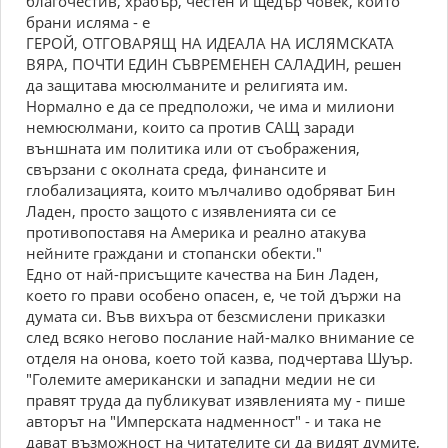
благочестив, храбър, честен и щедър човек, който
брани исляма - е
ГЕРОЙ, ОТГОВАРЯЩ НА ИДЕАЛА НА ИСЛЯМСКАТА
ВЯРА, ПОЧТИ ЕДИН СЪВРЕМЕНЕН САЛАДИН, решен
да защитава мюсюлманите и религията им.
Нормално е да се предположи, че има и милиони
немюсюлмани, които са против САЩ заради
външната им политика или от съображения,
свързани с околната среда, финансите и
глобализацията, които мълчаливо одобряват Бин
Ладен, просто защото с изявленията си се
противопоставя на Америка и реално атакува
нейните граждани и стопански обекти."
Едно от най-присъщите качества на Бин Ладен,
което го прави особено опасен, е, че той държи на
думата си. Във вихъра от безсмислени приказки
след всяко негово послание най-малко внимание се
отделя на онова, което той казва, подчертава Шуър.
"Големите американски и западни медии не си
правят труда да публикуват изявленията му - пише
авторът на "Имперската надменност" - и така не
дават възможност на читателите си да видят думите,