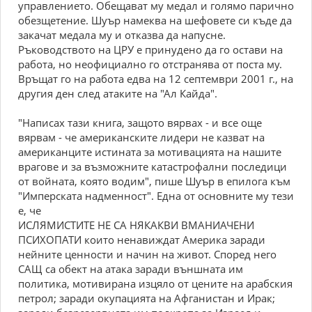
управлението. Обещават му медал и голямо парично
обезщетение. Шуър намеква на шефовете си къде да
закачат медала му и отказва да напусне.
Ръководството на ЦРУ е принудено да го остави на
работа, но неофициално го отстранява от поста му.
Връщат го на работа едва на 12 септември 2001 г., на
другия ден след атаките на "Ал Кайда".
"Написах тази книга, защото вярвах - и все още
вярвам - че американските лидери не казват на
американците истината за мотивацията на нашите
врагове и за възможните катастрофални последици
от войната, която водим", пише Шуър в епилога към
"Имперската надменност". Една от основните му тези
е, че
ИСЛЯМИСТИТЕ НЕ СА НЯКАКВИ ВМАНИАЧЕНИ
ПСИХОПАТИ които ненавиждат Америка заради
нейните ценности и начин на живот. Според него
САЩ са обект на атака заради външната им
политика, мотивирана изцяло от цените на арабския
петрол; заради окупацията на Афганистан и Ирак;