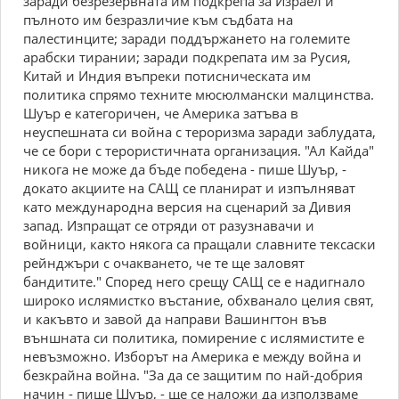
заради безрезервната им подкрепа за Израел и
пълното им безразличие към съдбата на
палестинците; заради поддържането на големите
арабски тирании; заради подкрепата им за Русия,
Китай и Индия въпреки потисническата им
политика спрямо техните мюсюлмански малцинства.
Шуър е категоричен, че Америка затъва в
неуспешната си война с тероризма заради заблудата,
че се бори с терористичната организация. "Ал Кайда"
никога не може да бъде победена - пише Шуър, -
докато акциите на САЩ се планират и изпълняват
като международна версия на сценарий за Дивия
запад. Изпращат се отряди от разузнавачи и
войници, както някога са пращали славните тексаски
рейнджъри с очакването, че те ще заловят
бандитите." Според него срещу САЩ се е надигнало
широко ислямистко въстание, обхванало целия свят,
и какъвто и завой да направи Вашингтон във
външната си политика, помирение с ислямистите е
невъзможно. Изборът на Америка е между война и
безкрайна война. "За да се защитим по най-добрия
начин - пише Шуър, - ще се наложи да използваме