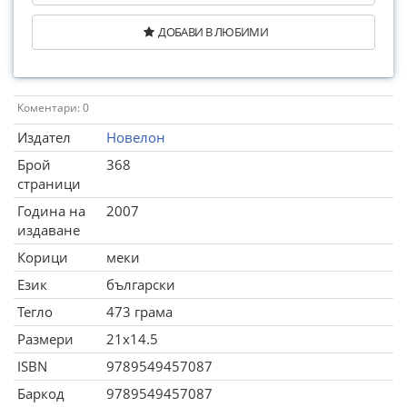
ДОБАВИ В ЛЮБИМИ
Коментари: 0
Издател
Новелон
Брой
368
страници
Година на
2007
издаване
Корици
меки
Език
български
Тегло
473 грама
Размери
21x14.5
ISBN
9789549457087
Баркод
9789549457087