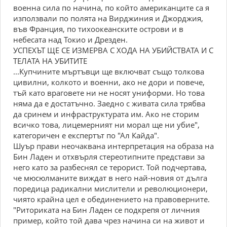
военна сила по начина, по който американците са я
използвали по полята на Вирджиния и Джорджия,
във Франция, по тихоокеанските острови и в
небесата над Токио и Дрезден.
УСПЕХЪТ ЩЕ СЕ ИЗМЕРВА С ХОДА НА УБИЙСТВАТА И С
ТЕЛАТА НА УБИТИТЕ
...Купчините мъртъвци ще включват също толкова
цивилни, колкото и военни, ако не дори и повече,
тъй като враговете ни не носят униформи. Но това
няма да е достатъчно. Заедно с живата сила трябва
да сринем и инфраструктурата им. Ако не сторим
всичко това, лицемерният ни морал ще ни убие",
категоричен е експертът по "Ал Кайда".
Шуър прави неочаквана интерпретация на образа на
Бин Ладен и отхвърля стереотипните представи за
него като за разбеснял се терорист. Той подчертава,
че мюсюлманите виждат в него най-новия от дълга
поредица радикални мислители и революционери,
чиято крайна цел е обединението на правоверните.
"Риториката на Бин Ладен се подкрепя от личния
пример, който той дава чрез начина си на живот и