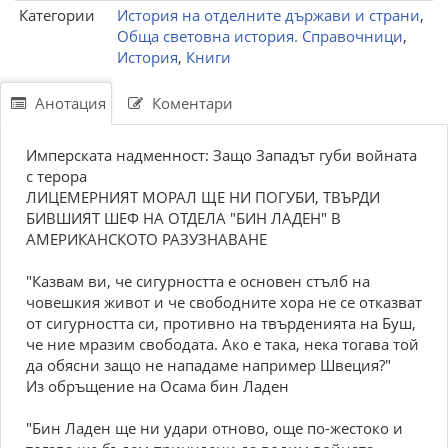
Категории
История на отделните държави и страни
,
Обща световна история. Справочници
,
История
,
Книги
Анотация
Коментари
Имперската надменност: Защо Западът губи войната
с терора
ЛИЦЕМЕРНИЯТ МОРАЛ ЩЕ НИ ПОГУБИ, ТВЪРДИ
БИВШИЯТ ШЕФ НА ОТДЕЛА "БИН ЛАДЕН" В
АМЕРИКАНСКОТО РАЗУЗНАВАНЕ
"Казвам ви, че сигурността е основен стълб на
човешкия живот и че свободните хора не се отказват
от сигурността си, противно на твърденията на Буш,
че ние мразим свободата. Ако е така, нека тогава той
да обясни защо не нападаме например Швеция?"
Из обръщение на Осама бин Ладен
"Бин Ладен ще ни удари отново, още по-жестоко и