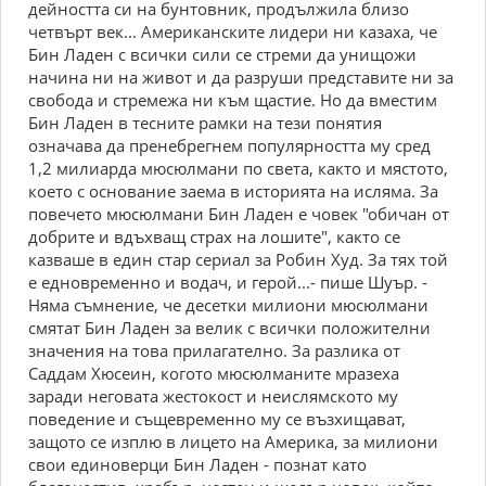
дейността си на бунтовник, продължила близо
четвърт век... Американските лидери ни казаха, че
Бин Ладен с всички сили се стреми да унищожи
начина ни на живот и да разруши представите ни за
свобода и стремежа ни към щастие. Но да вместим
Бин Ладен в тесните рамки на тези понятия
означава да пренебрегнем популярността му сред
1,2 милиарда мюсюлмани по света, както и мястото,
което с основание заема в историята на исляма. За
повечето мюсюлмани Бин Ладен е човек "обичан от
добрите и вдъхващ страх на лошите", както се
казваше в един стар сериал за Робин Худ. За тях той
е едновременно и водач, и герой...- пише Шуър. -
Няма съмнение, че десетки милиони мюсюлмани
смятат Бин Ладен за велик с всички положителни
значения на това прилагателно. За разлика от
Саддам Хюсеин, когото мюсюлманите мразеха
заради неговата жестокост и неислямското му
поведение и същевременно му се възхищават,
защото се изплю в лицето на Америка, за милиони
свои единоверци Бин Ладен - познат като