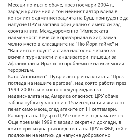
Месеци по-късно обаче, през ноември 2004 г.,
заради критичния и тон нейният автор влиза в
конфликт с администрацията на Буш, принуден е да
напусне ЦРУ и застава официално с името си зад
своята книга. Междувременно "Имперската
надменност" вече се е превърнала в хит, заема
челно място в класациите на "Ню Йорк таймс" и
"Вашингтон поуст" и става настолно четиво за
всички журналисти и анализатори, пишещи за
Афганистан и Ирак и по проблемите на ислямския
тероризъм.
Като "Анонимен" Шуър е автор и на книгата "През
погледа на нашите врагове", над която работи през
1999-2000 г. и в която предупреждава за
надвисналата над Америка опасност. ЦРУ обаче
забавя публикуването и с 15 месеца и тя излиза от
печат само месец след атаките от 11 септември.
Кариерата на Шуър в ЦРУ е повече от драматична.
Още през май 1999 г. заради секретни доклади, в
които критикува ръководствата на ЦРУ и ФБР, той е
подложен на натиск да напусне доброволно