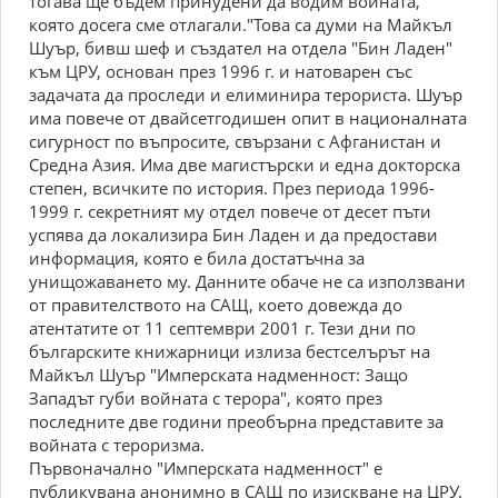
тогава ще бъдем принудени да водим войната,
която досега сме отлагали."Това са думи на Майкъл
Шуър, бивш шеф и създател на отдела "Бин Ладен"
към ЦРУ, основан през 1996 г. и натоварен със
задачата да проследи и елиминира терориста. Шуър
има повече от двайсетгодишен опит в националната
сигурност по въпросите, свързани с Афганистан и
Средна Азия. Има две магистърски и една докторска
степен, всичките по история. През периода 1996-
1999 г. секретният му отдел повече от десет пъти
успява да локализира Бин Ладен и да предостави
информация, която е била достатъчна за
унищожаването му. Данните обаче не са използвани
от правителството на САЩ, което довежда до
атентатите от 11 септември 2001 г. Тези дни по
българските книжарници излиза бестселърът на
Майкъл Шуър "Имперската надменност: Защо
Западът губи войната с терора", която през
последните две години преобърна представите за
войната с тероризма.
Първоначално "Имперската надменност" е
публикувана анонимно в САЩ по изискване на ЦРУ.