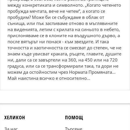
между конкретиката и символното. „Когато четенето
пробужда мечтата, вече не четем”, а когато се
пробудим? Може би се събуждаме в облак от
сънища, или пък заспиваме отново в мъглявините
на виденията, летим с крилата на синьото в небето,
прислоняваме се в клоните на въздушното дърво, а
после вятърът ни понася - към звездите. И така
точността и хаотичността се смесват до степен, че не
знаем къде увисват краката, ръцете, главите, душите
ни, дали са се завъртели на 360, на 450 или на 720
градуса, или са се трансформирали така, та дори не
можем да остойностим чрез Нормата Промяната...
Май наистина всичко е относително...
ХЕЛИКОН
ПОМОЩ
За нас
Търсене