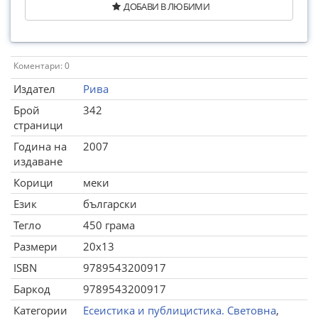
ДОБАВИ В ЛЮБИМИ
Коментари: 0
Издател
Рива
Брой
342
страници
Година на
2007
издаване
Корици
меки
Език
български
Тегло
450 грама
Размери
20x13
ISBN
9789543200917
Баркод
9789543200917
Категории
Есеистика и публицистика. Световна
,