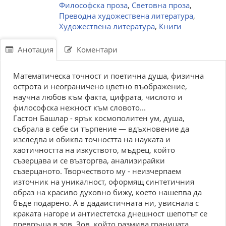
Философска проза
,
Световна проза
,
Преводна художествена литература
,
Художествена литература
,
Книги
Анотация
Коментари
Математическа точност и поетична душа, физична
острота и неограничено цветно въображение,
научна любов към факта, цифрата, числото и
философска нежност към словото...
Гастон Башлар - ярък космополитен ум, душа,
събрала в себе си търпение — вдъхновение да
изследва и обиква точността на науката и
хаотичността на изкуството, мъдрец, който
съзерцава и се възторгва, анализирайки
съзерцаното. Творчеството му - неизчерпаем
източник на уникалност, оформящ синтетичния
образ на красиво духовно бижу, което нашепва да
бъде подарено. А в дадаистичната ни, увиснала с
краката нагоре и антиестетска днешност шепотът се
превръща в зов. Зов, който размива границата