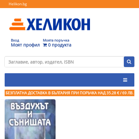
Helikon.bg
Вход
Моята поръчка
Моят профил
0 продукта
БЕЗПЛАТНА ДОСТАВКА В БЪЛГАРИЯ ПРИ ПОРЪЧКА
НАД 35.28 € / 69 ЛВ.