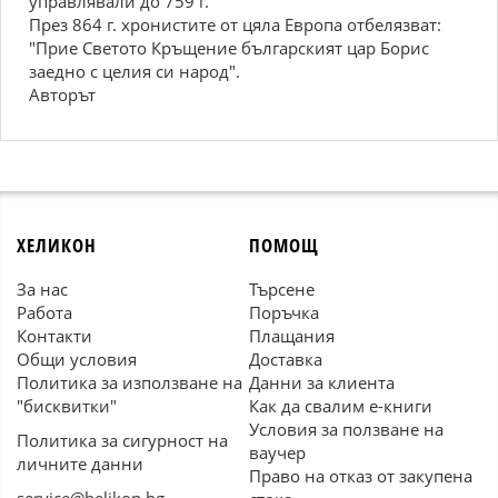
управлявали до 759 г.
През 864 г. хронистите от цяла Европа отбелязват:
"Прие Светото Кръщение българският цар Борис
заедно с целия си народ".
Авторът
ХЕЛИКОН
ПОМОЩ
За нас
Търсене
Работа
Поръчка
Контакти
Плащания
Общи условия
Доставка
Политика за използване на
Данни за клиента
"бисквитки"
Как да свалим е-книги
Условия за ползване на
Политика за сигурност на
ваучер
личните данни
Право на отказ от закупена