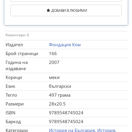
ДОБАВИ В ЛЮБИМИ
Коментари: 0
Издател
Фондация Ком
Брой страници
166
Година на
2007
издаване
Корици
меки
Език
български
Тегло
497 грама
Размери
28x20.5
ISBN
9789548745024
Баркод
9789548745024
Категории
История на България
,
История
,