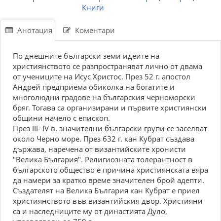
Книги
Анотация
Коментари
По днешните български земи идеите на
християнството се разпространяват лично от двама
от учениците на Исус Христос. През 52 г. апостол
Андрей предприема обиколка на богатите и
многолюдни градове на българския черноморски
бряг. Тогава са организирани и първите християнски
общини начело с епископ.
През ІІІ- ІV в. значителни български групи се заселват
около Черно море. През 632 г. кан Кубрат създава
държава, наречена от византийските хронисти
"Велика България". Религиозната толерантност в
българското общество е причина християнската вяра
да намери за кратко време значителен брой адепти.
Създателят на Велика България кан Кубрат е приел
християнството във византийския двор. Християни
са и наследниците му от династията Дуло,