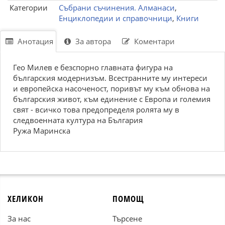
Категории
Събрани съчинения. Алманаси
,
Енциклопедии и справочници
,
Книги
Анотация
За автора
Коментари
Гео Милев е безспорно главната фигура на
българския модернизъм. Всестранните му интереси
и европейска насоченост, поривът му към обнова на
българския живот, към единение с Европа и големия
свят - всичко това предопределя ролята му в
следвоенната култура на България
Ружа Маринска
ХЕЛИКОН
ПОМОЩ
За нас
Търсене