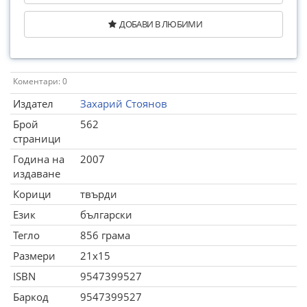
ДОБАВИ В ЛЮБИМИ
Коментари: 0
Издател
Захарий Стоянов
Брой
562
страници
Година на
2007
издаване
Корици
твърди
Език
български
Тегло
856 грама
Размери
21x15
ISBN
9547399527
Баркод
9547399527