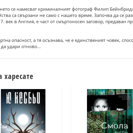
ването се намесват криминалният фотограф Филип Бейнбрид
ства са свързани не само с нашето време. Започва да се ра
. век в Англия, е част от смъртоносен заговор, предаван пр
ртна опасност, а тя осъзнава, че е единственият човек, сп
да удари отново...
а харесате