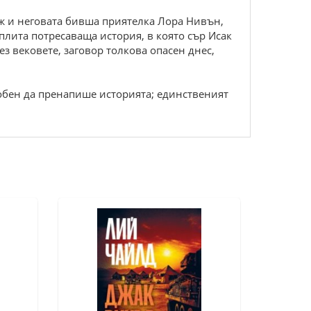
ж и неговата бивша приятелка Лора Нивън,
зплита потресаваща история, в която сър Исак
ез вековете, заговор толкова опасен днес,
особен да пренапише историята; единственият