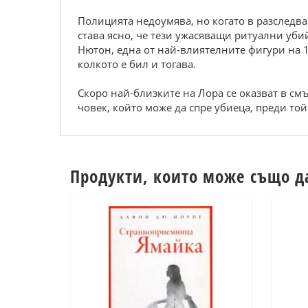
Полицията недоумява, но когато в разслед
става ясно, че тези ужасяващи ритуални убий
Нютон, една от най-влиятелните фигури на 17
колкото е бил и тогава.
Скоро най-близките на Лора се оказват в смъ
човек, който може да спре убиеца, преди той 
Продукти, които може също д