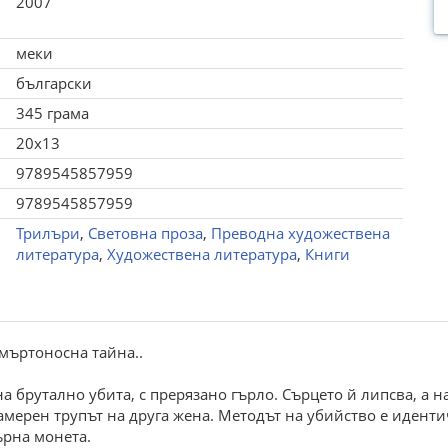
2007
меки
български
345 грама
20x13
9789545857959
9789545857959
Трилъри
,
Световна проза
,
Преводна художествена
литература
,
Художествена литература
,
Книги
мъртоносна тайна..
 брутално убита, с прерязано гърло. Сърцето й липсва, а н
амерен трупът на друга жена. Методът на убийство е идентич
ърна монета.