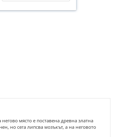
а негово място е поставена древна златна
ен, но сега липсва мозъкът, а на неговото