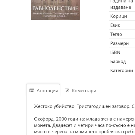
Година на
издаване
Корици
Език
Тегло
Размери
ISBN
Баркод
Категории
Анотация
Коментари
Жестоко убийство. Тристагодишен заговор. С
Оксфорд, 2000 година: млада жена е намерена
монета. Двадесет и четири часа по-късно е н
място в черепа на момичето проблясва среб