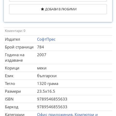
ДОБАВИ В ЛЮБИМИ
Коментари: 0
Издател
СофтПрес
Брой страници
784
Година на
2007
издаване
Корици
меки
Език
български
Тегло
1320 грама
Размери
23.5x16.5
ISBN
9789546855633
Баркод
9789546855633
Категории
Офис приложения
,
Компютри и