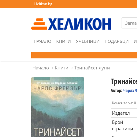
Helikon.bg
НАЧАЛО
КНИГИ
УЧЕБНИЦИ
ПОДАРЪЦИ
И
Начало
Книги
Тринайсет луни
Тринайс
Автор:
Чарлз 
Коментари: 0
Издател
Брой
страници