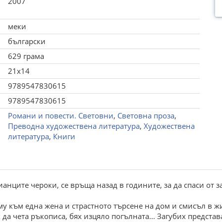
2007
меки
български
629 грама
21x14
9789547830615
9789547830615
Романи и повести. Световни
,
Световна проза
,
Преводна художествена литература
,
Художествена
литература
,
Книги
нците чероки, се връща назад в годините, за да спаси от з
му към една жена и страстното търсене на дом и смисъл в 
да чета ръкописа, бях изцяло погълната... Загубих предста