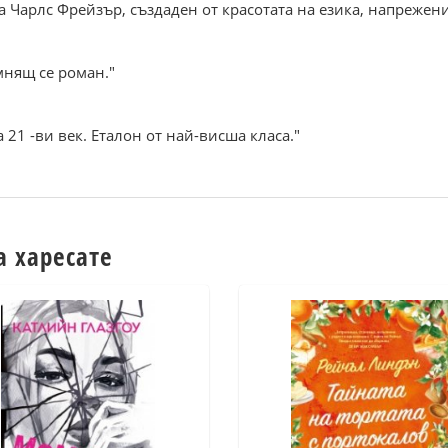
Чарлс Фрейзър, създаден от красотата на езика, напрежение
мнящ се роман."
 21 -ви век. Еталон от най-висша класа."
а харесате