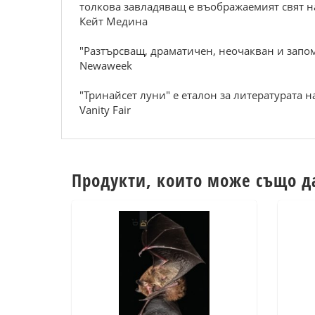
толкова завладяващ е въображаемият свят на 
Кейт Медина
"Разтърсващ, драматичен, неочакван и запо
Newaweek
"Тринайсет луни" е еталон за литературата на
Vanity Fair
Продукти, които може също д