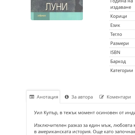
Година на
издаване
Корици
Език
Тегло
Размери
ISBN
Баркод
Категории
Анотация
За автора
Коментари
Уил Купър, в тежък момент осиновен от индиа
Изключителен разказ за един мъж, любовта 
в американската история. Още като започнах 