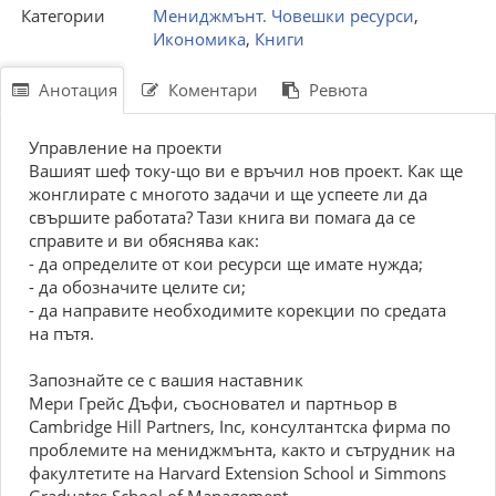
Категории
Мениджмънт. Човешки ресурси
,
Икономика
,
Книги
Анотация
Коментари
Ревюта
Управление на проекти
Вашият шеф току-що ви е връчил нов проект. Как ще
жонглирате с многото задачи и ще успеете ли да
свършите работата? Тази книга ви помага да се
справите и ви обяснява как:
- да определите от кои ресурси ще имате нужда;
- да обозначите целите си;
- да направите необходимите корекции по средата
на пътя.
Запознайте се с вашия наставник
Мери Грейс Дъфи, съосновател и партньор в
Cambridge Hill Partners, Inc, консултантска фирма по
проблемите на мениджмънта, както и сътрудник на
факултетите на Harvard Extension School и Simmons