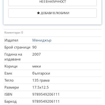
НЕ Е В НАЛИЧНОСТ
ДОБАВИ В ЛЮБИМИ
Коментари: 0
Издател
Мениджър
Брой страници
90
Година на
2007
издаване
Корици
меки
Език
български
Тегло
135 грама
Размери
17.5x12.5
ISBN
9789549206111
Баркод
9789549206111