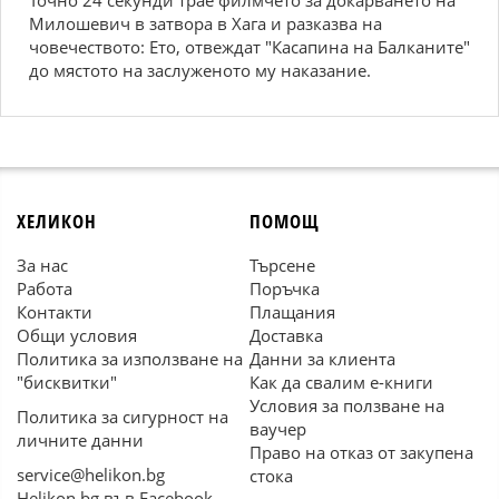
Точно 24 секунди трае филмчето за докарването на
Милошевич в затвора в Хага и разказва на
човечеството: Ето, отвеждат "Касапина на Балканите"
до мястото на заслуженото му наказание.
ХЕЛИКОН
ПОМОЩ
За нас
Търсене
Работа
Поръчка
Контакти
Плащания
Общи условия
Доставка
Политика за използване на
Данни за клиента
"бисквитки"
Как да свалим е-книги
Условия за ползване на
Политика за сигурност на
ваучер
личните данни
Право на отказ от закупена
service@helikon.bg
стока
Helikon.bg във Facebook