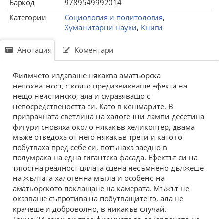
Баркод
9789549992014
Категории
Социология и политология
,
Хуманитарни науки
,
Книги
Анотация
Коментари
Филмчето издаваше някаква аматъорска
непохватност, с която предизвикваше ефекта на
нещо неистинско, ала и смразяващо с
непосредствеността си. Като в кошмарите. В
призрачната светлина на халогенни лампи десетина
фигури сновяха около някакъв хеликоптер, двама
мъже отведоха от него някакъв трети и като го
побутваха пред себе си, потънаха заедно в
полумрака на една гигантска фасада. Ефектът си на
тягостна реалност цялата сцена несъмнено дължеше
на жълтата халогенна мъгла и особено на
аматьорското поклащане на камерата. Мъжът не
оказваше съпротива на побутващите го, ала не
крачеше и доброволно, в никакъв случай.