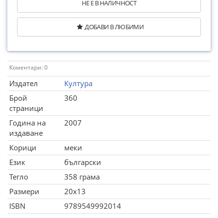
НЕ Е В НАЛИЧНОСТ
ДОБАВИ В ЛЮБИМИ
Коментари: 0
Издател
Култура
Брой
360
страници
Година на
2007
издаване
Корици
меки
Език
български
Тегло
358 грама
Размери
20x13
ISBN
9789549992014