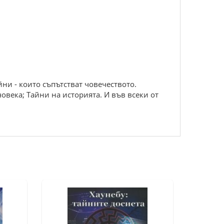
айни - които съпътстват човечеството.
овека; Тайни на историята. И във всеки от