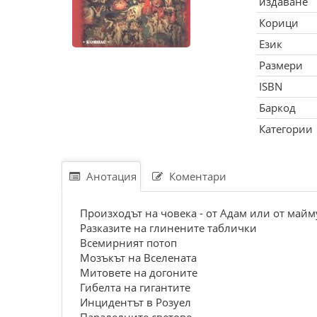
издаване
Корици
Език
Размери
ISBN
Баркод
Категории
Анотация
Коментари
Произходът на човека - от Адам или от майм
Разказите на глинените таблички
Всемирният потоп
Мозъкът на Вселената
Митовете на догоните
Гибелта на гигантите
Инцидентът в Розуел