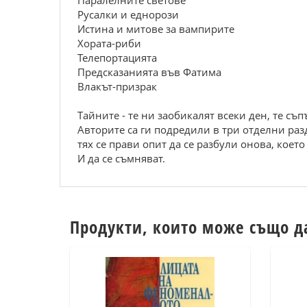
Паралелните светове
Русалки и еднорози
Истина и митове за вампирите
Хората-риби
Телепортацията
Предсказанията във Фатима
Влакът-призрак
Тайните - те ни заобикалят всеки ден, те съп
Авторите са ги подредили в три отделни разд
тях се прави опит да се разбули онова, което
И да се съмняват.
Продукти, които може също д