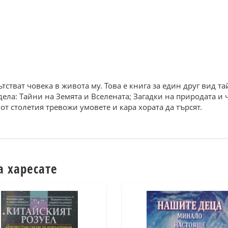
ътстват човека в живота му. Това е книга за един друг вид т
ела: Тайни на Земята и Вселената; Загадки на природата и ч
 от столетия тревожи умовете и кара хората да търсят.
а харесате