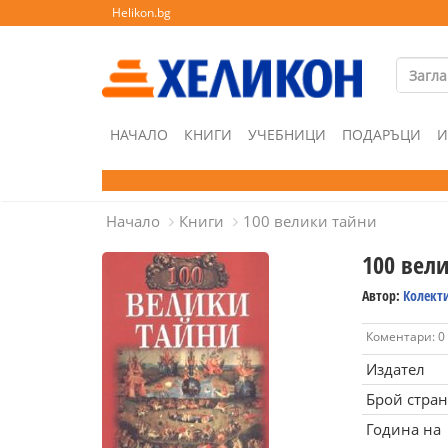
Helikon.bg
НАЧАЛО
КНИГИ
УЧЕБНИЦИ
ПОДАРЪЦИ
И
Начало
Книги
100 велики тайни
100 вел
Автор:
Колект
Коментари: 0
Издател
Брой стра
Година на