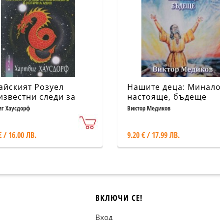
айският Розуел
Нашите деца: Минало
известни следи за
настояще, бъдеще
ънземни в Източна
иг Хаусдорф
Виктор Медиков
я)
€ / 16.00 ЛВ.
9.20 € / 17.99 ЛВ.
ВКЛЮЧИ СЕ!
Вход