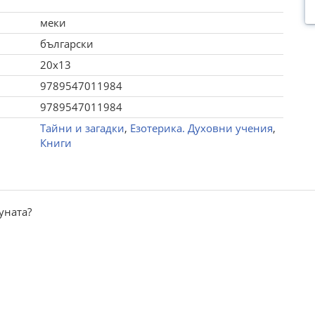
меки
български
20x13
9789547011984
9789547011984
Тайни и загадки
,
Езотерика. Духовни учения
,
Книги
уната?