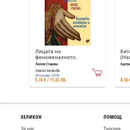
Лицата на
Кит
феноменалното.
(Не
Български ясновидци и
изв
Лилия Старева
Хартв
лечители
Ази
7.66 € / 14.98 ЛВ.
Отстъпка - 25 %
5.74 € / 11.23 ЛВ.
8.18 
ХЕЛИКОН
ПОМОЩ
За нас
Търсене