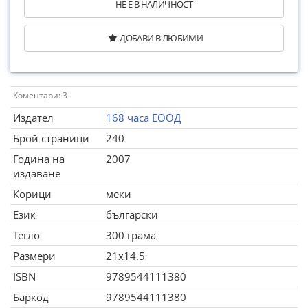
НЕ Е В НАЛИЧНОСТ
ДОБАВИ В ЛЮБИМИ
Коментари: 3
Издател
168 часа ЕООД
Брой страници
240
Година на
2007
издаване
Корици
меки
Език
български
Тегло
300 грама
Размери
21x14.5
ISBN
9789544111380
Баркод
9789544111380