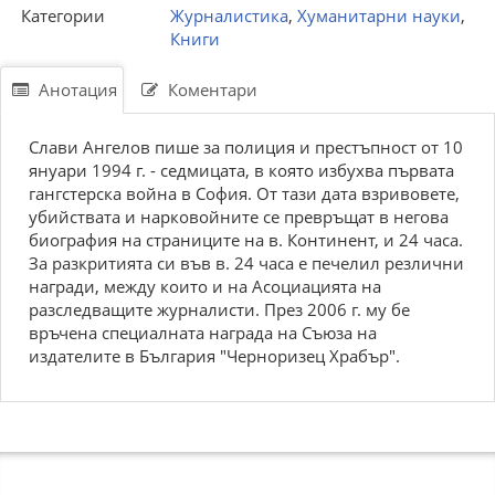
Категории
Журналистика
,
Хуманитарни науки
,
Книги
Анотация
Коментари
Слави Ангелов пише за полиция и престъпност от 10
януари 1994 г. - седмицата, в която избухва първата
гангстерска война в София. От тази дата взривовете,
убийствата и нарковойните се превръщат в негова
биография на страниците на в. Континент, и 24 часа.
За разкритията си във в. 24 часа е печелил резлични
награди, между които и на Асоциацията на
разследващите журналисти. През 2006 г. му бе
връчена специалната награда на Съюза на
издателите в България "Черноризец Храбър".