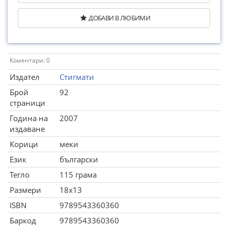
ДОБАВИ В ЛЮБИМИ
Коментари: 0
Издател
Стигмати
Брой
92
страници
Година на
2007
издаване
Корици
меки
Език
български
Тегло
115 грама
Размери
18x13
ISBN
9789543360360
Баркод
9789543360360