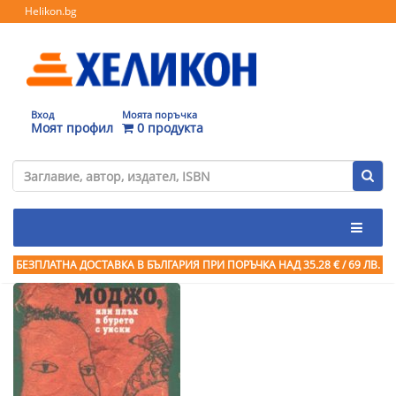
Helikon.bg
Вход
Моята поръчка
Моят профил
0 продукта
БЕЗПЛАТНА ДОСТАВКА В БЪЛГАРИЯ ПРИ ПОРЪЧКА
НАД 35.28 € / 69 ЛВ.