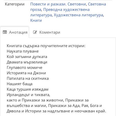
Категории
Повести и разкази. Световни
,
Световна
проза
,
Преводна художествена
литература
,
Художествена литература
,
Книги
Анотация
Коментари
Книгата съдържа поучителните истории:
Науката плуване
Кой затъмни дупката
Двамата мързеливци
Глупавото момиче
Историята на Джони
Патилата на скитника
Нашият баща
Каца туршия изяждам
Ирландецът и тиквата,
както и Приказки за животни, Приказки за
вълшебства и магии, Приказки за Ада, Рая, Бога и
Дявола и Истории за надлъгване и неочакван край.