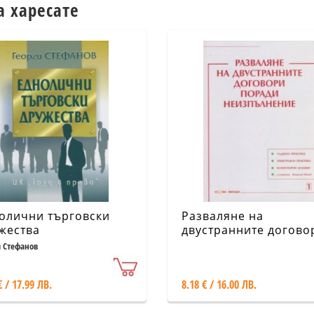
а харесате
олични търговски
Разваляне на
жества
двустранните догово
поради неизпълнени
и Стефанов
€ / 17.99 ЛВ.
8.18 € / 16.00 ЛВ.