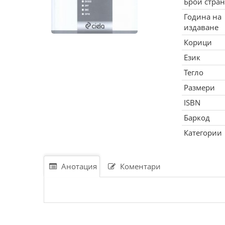
Брой стра
Година на
издаване
Корици
Език
Тегло
Размери
ISBN
Баркод
Категории
Анотация
Коментари