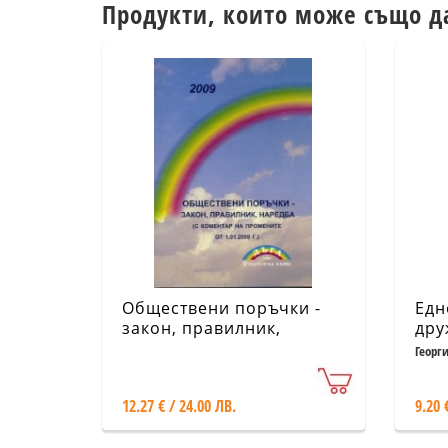
Продукти, които може също д
Обществени поръчки -
Едн
закон, правилник,
дру
наредба / с коментар на
Георг
промените от 1.01.2009 г.
/
12.27 € / 24.00 ЛВ.
9.20 