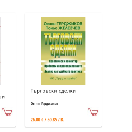
Търговски сделки
ри
е
Огнян Герджиков
26.00 € / 50.85 ЛВ.