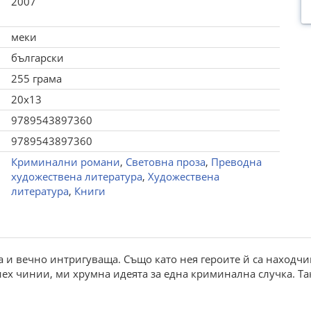
2007
меки
български
255 грама
20x13
9789543897360
9789543897360
Криминални романи
,
Световна проза
,
Преводна
художествена литература
,
Художествена
литература
,
Книги
а и вечно интригуваща. Също като нея героите й са находчи
ех чинии, ми хрумна идеята за една криминална случка. Така