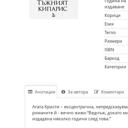
Година на
издаване
Корици
Език
Тегло
Размери
ISBN
Баркод
Категории
Анотация
За автора
Коментари
Агата Кристи – ексцентрична, непредсказуем
романите й - вечно живи.“Веднъж, докато ми
издадена няколко години след това.”