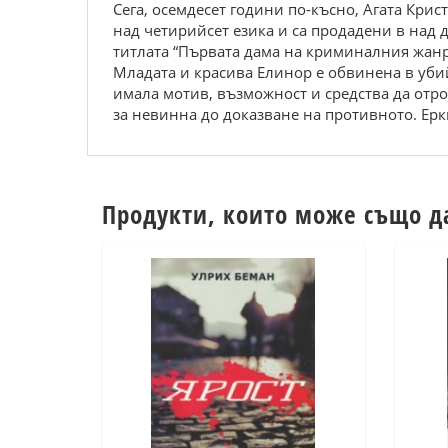
Сега, осемдесет години по-късно, Агата Кри
над четирийсет езика и са продадени в над
титлата “Първата дама на криминалния жанр
Младата и красива Елинор е обвинена в уби
имала мотив, възможност и средства да отро
за невинна до доказване на противното. Ерк
Продукти, които може също д