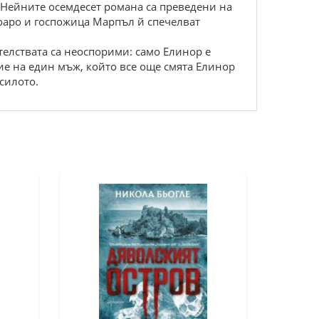
. Нейните осемдесет романа са преведени на
оаро и госпожица Марпъл й спечелват
телствата са неоспорими: само Елинор е
ие на един мъж, който все още смята Елинор
силото.