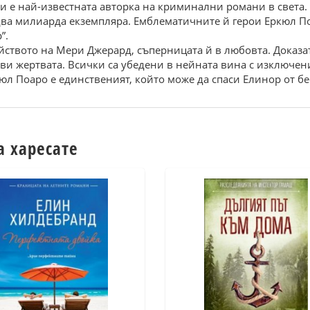
сти е най-известната авторка на криминални романи в света
 два милиарда екземпляра. Емблематичните й герои Еркюл П
”.
йството на Мери Джерард, съперницата й в любовта. Доказа
ви жертвата. Всички са убедени в нейната вина с изключен
юл Поаро е единственият, който може да спаси Елинор от бе
а харесате