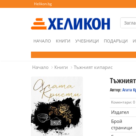
Helikon.bg
НАЧАЛО
КНИГИ
УЧЕБНИЦИ
ПОДАРЪЦИ
И
Начало
Книги
Тъжният кипарис
Тъжният
Автор:
Агата К
Коментари: 0
Издател
Брой
страници