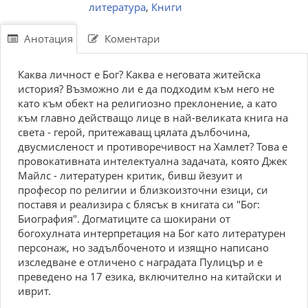
литература
,
Книги
Анотация
Коментари
Каква личност е Бог? Каква е неговата житейска
история? Възможно ли е да подходим към него не
като към обект на религиозно преклонение, а като
към главно действащо лице в най-великата книга на
света - герой, притежаващ цялата дълбочина,
двусмисленост и противоречивост на Хамлет? Това е
провокативната интелектуална задачата, която Джек
Майлс - литературен критик, бивш йезуит и
професор по религии и близкоизточни езици, си
поставя и реализира с блясък в книгата си "Бог:
Биография". Догматиците са шокирани от
богохулната интерпретация на Бог като литературен
персонаж, но задълбоченото и изящно написано
изследване е отличено с наградата Пулицър и е
преведено на 17 езика, включително на китайски и
иврит.