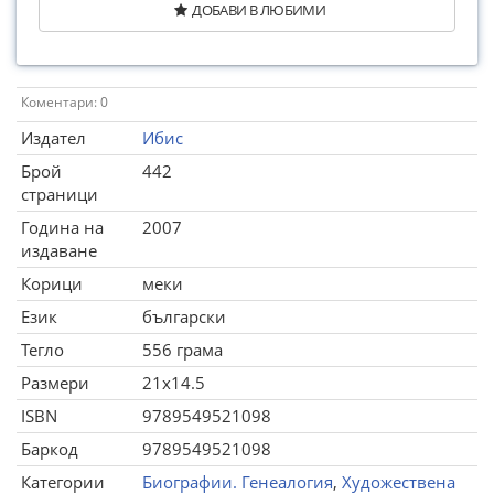
ДОБАВИ В ЛЮБИМИ
Коментари: 0
Издател
Ибис
Брой
442
страници
Година на
2007
издаване
Корици
меки
Език
български
Тегло
556 грама
Размери
21x14.5
ISBN
9789549521098
Баркод
9789549521098
Категории
Биографии. Генеалогия
,
Художествена