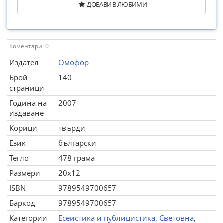
ДОБАВИ В ЛЮБИМИ
Коментари: 0
Издател
Омофор
Брой
140
страници
Година на
2007
издаване
Корици
твърди
Език
български
Тегло
478 грама
Размери
20x12
ISBN
9789549700657
Баркод
9789549700657
Категории
Есеистика и публицистика. Световна
,