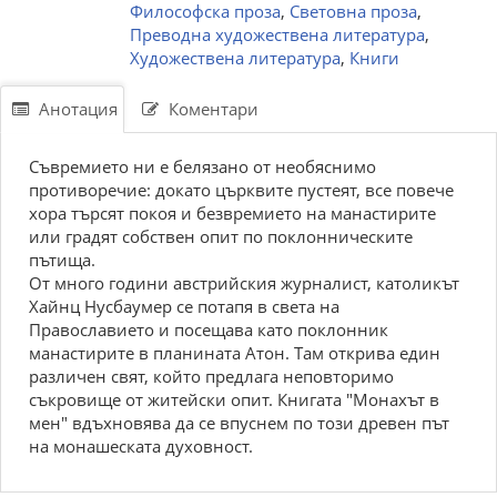
Философска проза
,
Световна проза
,
Преводна художествена литература
,
Художествена литература
,
Книги
Анотация
Коментари
Съвремието ни е белязано от необяснимо
противоречие: докато църквите пустеят, все повече
хора търсят покоя и безвремието на манастирите
или градят собствен опит по поклонническите
пътища.
От много години австрийския журналист, католикът
Хайнц Нусбаумер се потапя в света на
Православието и посещава като поклонник
манастирите в планината Атон. Там открива един
различен свят, който предлага неповторимо
съкровище от житейски опит. Книгата "Монахът в
мен" вдъхновява да се впуснем по този древен път
на монашеската духовност.