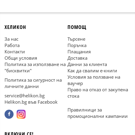
ХЕЛИКОН
ПОМОЩ
За нас
Търсене
Работа
Поръчка
Контакти
Плащания
Общи условия
Доставка
Политика за използване на
Данни за клиента
"бисквитки"
Как да свалим е-книги
Условия за ползване на
Политика за сигурност на
ваучер
личните данни
Право на отказ от закупена
service@helikon.bg
стока
Helikon.bg във Facebook
Правилници за
промоционални кампании
ВКЛЮЧИ СЕ!